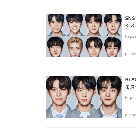
SN
くス
Kep1
girl
BL
るス
Kep1
girl