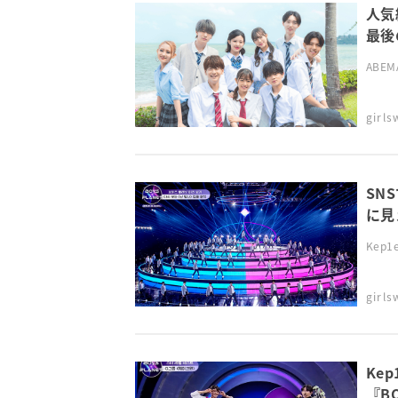
人気
最後
202
ABE
girl
SN
に見
Kep1
girl
Ke
『BO