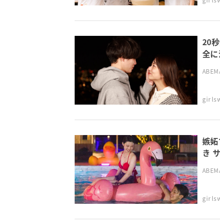
20
全に
ABE
girl
嫉妬
き 
ABE
girl