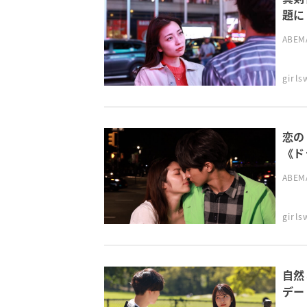
題に
ABE
girl
恋の
《ド
ABE
girl
自然
デー