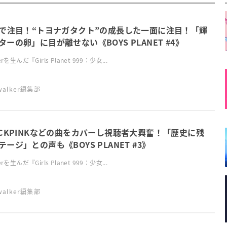
Sで注目！“トヨナガタクト”の成長した一面に注目！「輝
ターの卵」に目が離せない《BOYS PLANET #4》
erを生んだ『Girls Planet 999：少女...
swalker編集部
ACKPINKなどの曲をカバーし視聴者大興奮！「歴史に残
テージ」との声も《BOYS PLANET #3》
erを生んだ『Girls Planet 999：少女...
swalker編集部