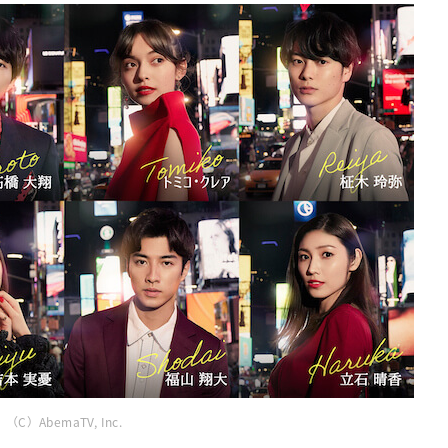
（C）AbemaTV, Inc.