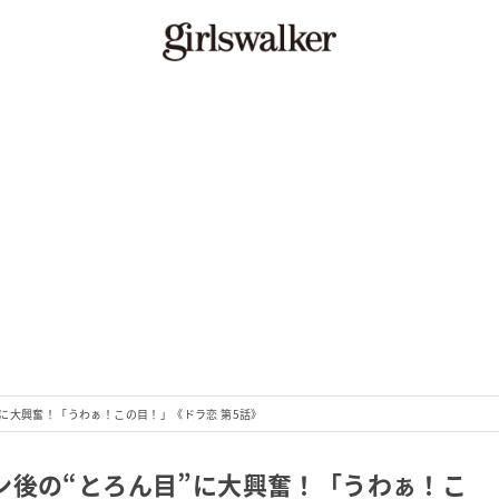
に大興奮！「うわぁ！この目！」《ドラ恋 第5話》
ン後の“とろん目”に大興奮！「うわぁ！こ