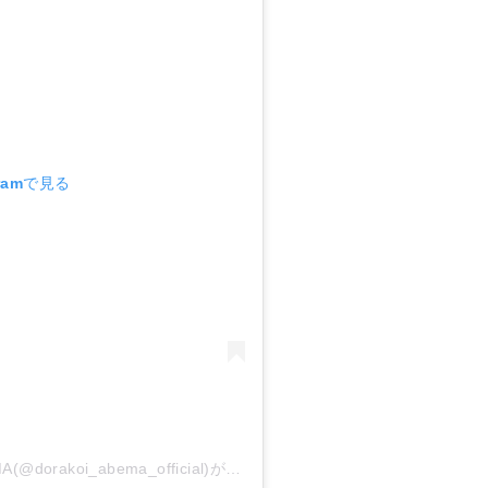
ramで見る
恋愛ドラマな恋がしたい（ドラ恋）@ABEMA(@dorakoi_abema_official)がシェアした投稿