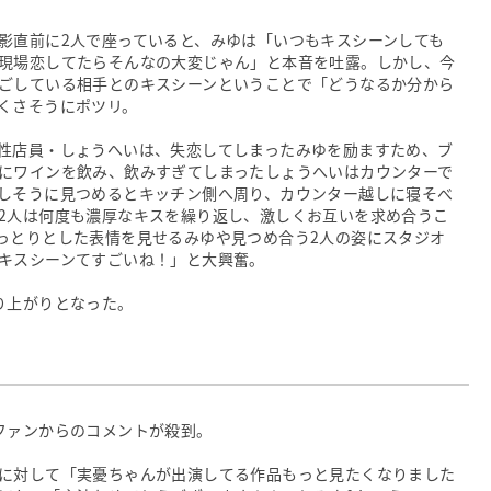
影直前に2人で座っていると、みゆは「いつもキスシーンしても
現場恋してたらそんなの大変じゃん」と本音を吐露。しかし、今
ごしている相手とのキスシーンということで「どうなるか分から
くさそうにポツリ。
性店員・しょうへいは、失恋してしまったみゆを励ますため、ブ
にワインを飲み、飲みすぎてしまったしょうへいはカウンターで
しそうに見つめるとキッチン側へ周り、カウンター越しに寝そべ
2人は何度も濃厚なキスを繰り返し、激しくお互いを求め合うこ
っとりとした表情を見せるみゆや見つめ合う2人の姿にスタジオ
キスシーンてすごいね！」と大興奮。
り上がりとなった。
」
ファンからのコメントが殺到。
に対して「実憂ちゃんが出演してる作品もっと見たくなりました