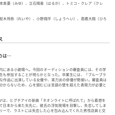
本実憂（みゆ）、立石晴香（はるか）、トミコ・クレア（クレ
柾木玲弥（れいや）、小野翔平（しょうへい）、髙橋大翔（ひろ
ス
のは…
内にある小劇場へ。今回のオーディションの審査員には、その学
生も参加することが明らかとなった。卒業生には、『ブルーブラ
な作品に出演している女優や、実力派の俳優が勢揃い。審査員は
分からないため、心を掴むには言語の壁を超えた表現力が必要と
マは、ヒグチアイの新曲「ネオンライトに呼ばれて」から着想を
て日本から来た矢先に、彼氏の浮気現場を目撃し、失恋してしま
リーで、ラストには失恋した心を包み込んでくれた男性店員と交