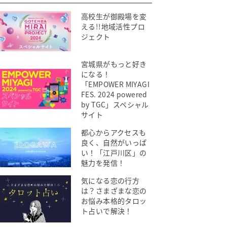
高校生が御殿場を変
える!!地域活性プロ
ジェクト
宮城県がもっと好き
になる！
「EMPOWER MIYAGI
FES. 2024 powered
by TGC」スペシャル
サイト
都心からアクセスも
良く、自然がいっぱ
い！「江戸川区」の
魅力を発信！
気になる恋の行方
は？さまざまな恋の
お悩み本格的タロッ
ト占いで解決！