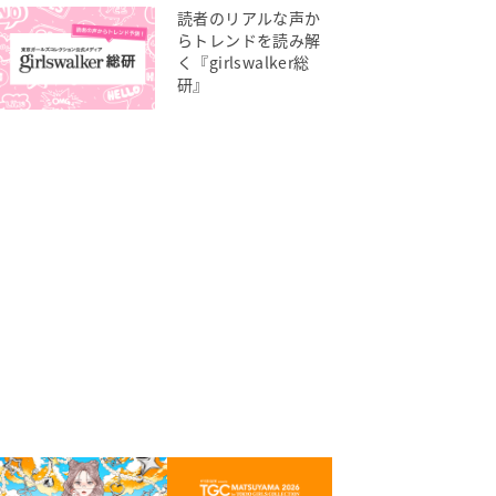
読者のリアルな声か
らトレンドを読み解
く『girlswalker総
研』