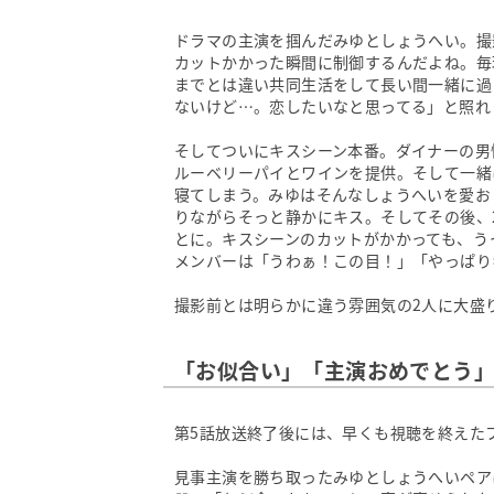
ドラマの主演を掴んだみゆとしょうへい。撮
カットかかった瞬間に制御するんだよね。毎
までとは違い共同生活をして長い間一緒に過
ないけど…。恋したいなと思ってる」と照れ
そしてついにキスシーン本番。ダイナーの男
ルーベリーパイとワインを提供。そして一緒
寝てしまう。みゆはそんなしょうへいを愛お
りながらそっと静かにキス。そしてその後、
とに。キスシーンのカットがかかっても、う
メンバーは「うわぁ！この目！」「やっぱり
撮影前とは明らかに違う雰囲気の2人に大盛
「お似合い」「主演おめでとう
第5話放送終了後には、早くも視聴を終えた
見事主演を勝ち取ったみゆとしょうへいペア