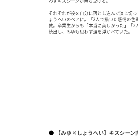
わすキスシーンが待ち受ける。
それぞれが役を自分に落とし込んで演じ切っ
ょうへいのペアに。「2人で描いた感情の色
賛。卒業生からも「本当に美しかった」「2
続出し、みゆも思わず涙を浮かべていた。
【みゆ×しょうへい】キスシーン