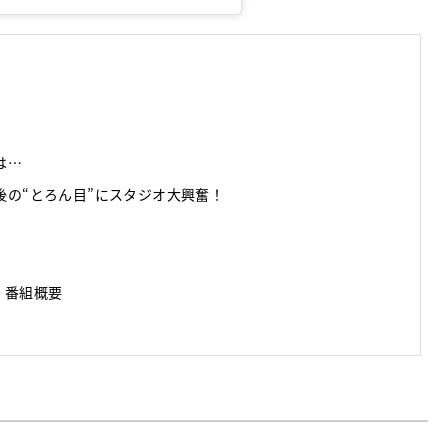
は…
後の“とろん目”にスタジオ大興奮！
K』番組概要