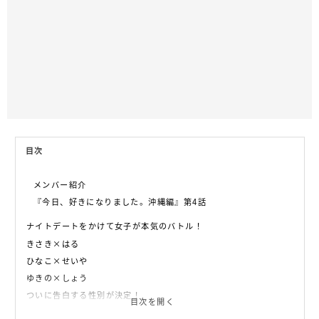
目次
メンバー紹介
『今日、好きになりました。沖縄編』第4話
ナイトデートをかけて女子が本気のバトル！
きさき×はる
ひなこ×せいや
ゆきの×しょう
ついに告白する性別が決定！
目次を開く
最終告白