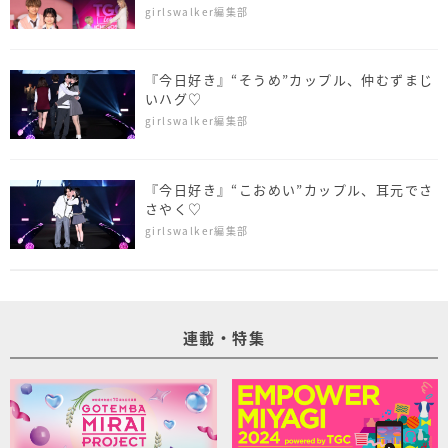
結！＜TGC teen ICHINOSEKI 2025＞
girlswalker編集部
『今日好き』“そうめ”カップル、仲むずまじ
いハグ♡
girlswalker編集部
『今日好き』“こおめい”カップル、耳元でさ
さやく♡
girlswalker編集部
連載・特集