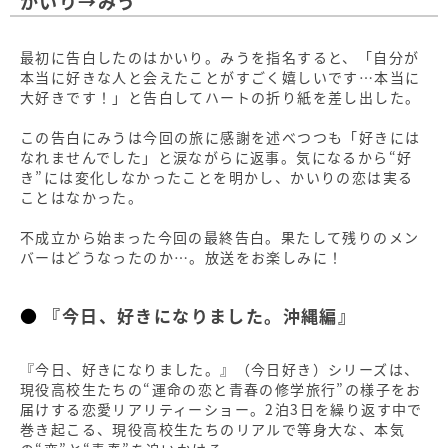
かいり→みう
最初に告白したのはかいり。みうを指名すると、「自分が
本当に好きな人と会えたことがすごく嬉しいです…本当に
大好きです！」と告白してハートの折り紙を差し出した。
この告白にみうは今回の旅に感謝を述べつつも「好きには
なれませんでした」と涙ながらに返事。気になるから“好
き”には変化しなかったことを明かし、かいりの恋は実る
ことはなかった。
不成立から始まった今回の最終告白。果たして残りのメン
バーはどうなったのか…。放送をお楽しみに！
『今日、好きになりました。沖縄編』
『今日、好きになりました。』（今日好き）シリーズは、
現役高校生たちの“運命の恋と青春の修学旅行”の様子をお
届けする恋愛リアリティーショー。2泊3日を繰り返す中で
巻き起こる、現役高校生たちのリアルで等身大な、本気