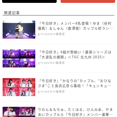
関連記事
『今日好き』メンバー8名登場！ゆま（谷村
優真）＆しゅん（倉澤俊）カップル初ランウ
ェイ＜SDGs推進 TGC しずおか 2026＞
girlswalker編集部
「今日好き」4組が勢揃い！最新シリーズは
「大波乱の展開」＜TGC 北九州 2025＞
girlswalker編集部
『今日好き』“かなりの”カップル、“おひな
さま”こと長浜広奈ら集結！「キュンキュン
保証します♡」＜TGC teen 2025 Summer
girlswalker編集部
＞
りのん＆もちゅ、たくはる、けんみあ、やま
あいカップルら『今日好き』メンバー豪華集