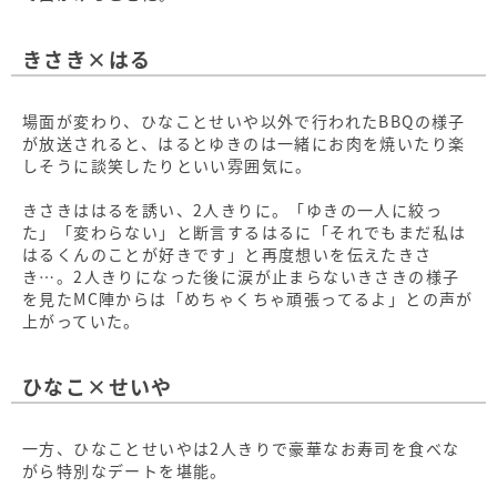
きさき×はる
場面が変わり、ひなことせいや以外で行われたBBQの様子
が放送されると、はるとゆきのは一緒にお肉を焼いたり楽
しそうに談笑したりといい雰囲気に。
きさきははるを誘い、2人きりに。「ゆきの一人に絞っ
た」「変わらない」と断言するはるに「それでもまだ私は
はるくんのことが好きです」と再度想いを伝えたきさ
き…。2人きりになった後に涙が止まらないきさきの様子
を見たMC陣からは「めちゃくちゃ頑張ってるよ」との声が
上がっていた。
ひなこ×せいや
一方、ひなことせいやは2人きりで豪華なお寿司を食べな
がら特別なデートを堪能。