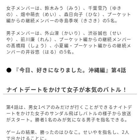
女子メンバーは、鈴木みう（みう）、千葉雪乃（ゆき
の）、畑中萌衣（めい）、森日向子（ひな）、プーケット
編からの継続メンバーの寺島季咲（きさき）の5名。
男子メンバーは、外山浬（かいり）、渋谷誠也（せい
や）、前川廉（れん）、プーケット編からの継続メンバー
の髙橋翔（しょう）、小夏編・プーケット編からの継続メ
ンバーの井谷悠（はる）の5名。
『今日、好きになりました。沖縄編』第4話
ナイトデートをかけて女子が本気のバトル！
第4話は、男女1ペアのみだけが行くことができるナイトデ
ートをかけた女子のサンダル飛ばしバトルの様子から放送
がスタート。勝者1名のみが気になる男子を指名できる。
ゲームの結果、勝ったのはひなこ。せいやを指名し、2人
で出かけることに。