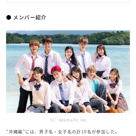
かいり→みう
メンバー紹介
『今日、好きになりました。沖縄編』
（C）AbemaTV, Inc.
“沖縄編”には、男子名・女子名の計10名が参加した。