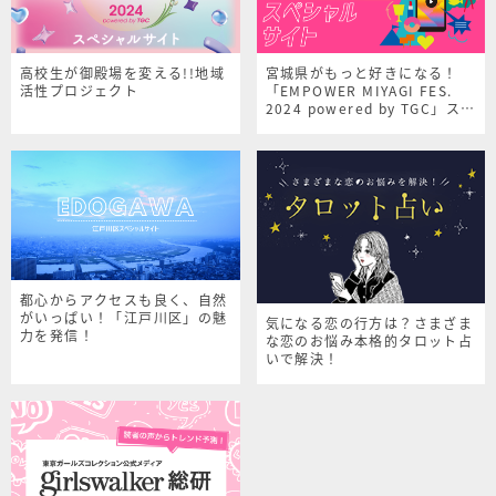
高校生が御殿場を変える!!地域
宮城県がもっと好きになる！
活性プロジェクト
「EMPOWER MIYAGI FES.
2024 powered by TGC」スペ
シャルサイト
都心からアクセスも良く、自然
がいっぱい！「江戸川区」の魅
気になる恋の行方は？さまざま
力を発信！
な恋のお悩み本格的タロット占
いで解決！