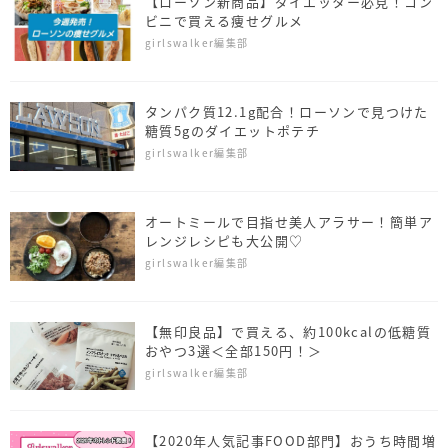
【ローソン新商品】ダイエッター必見！コン
ビニで買える痩せグルメ
girlswalker編集部
タンパク質12.1g配合！ローソンで見つけた
糖質5gのダイエットポテチ
girlswalker編集部
オートミールで目指せ美人アラサー！簡単ア
レンジレシピも大公開♡
girlswalker編集部
【無印良品】で買える、約100kcalの低糖質
おやつ3選＜全部150円！＞
girlswalker編集部
【2020年人気記事FOOD部門】おうち時間増