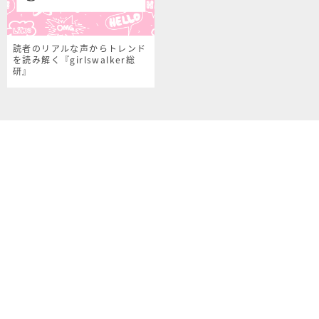
読者のリアルな声からトレンド
を読み解く『girlswalker総
研』