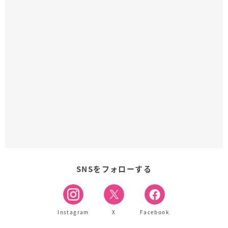
SNSをフォローする
Instagram
X
Facebook