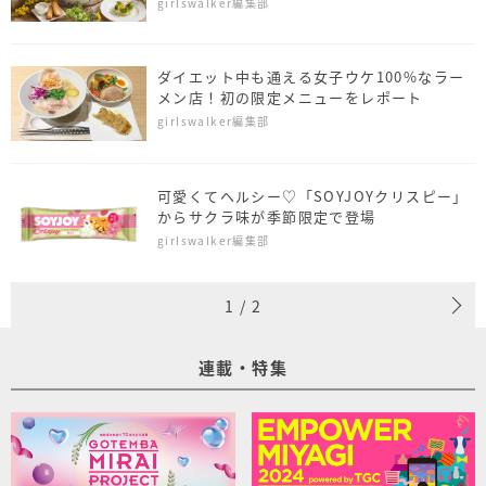
girlswalker編集部
ダイエット中も通える女子ウケ100%なラー
メン店！初の限定メニューをレポート
girlswalker編集部
可愛くてヘルシー♡「SOYJOYクリスピー」
からサクラ味が季節限定で登場
girlswalker編集部
1
/
2
連載・特集