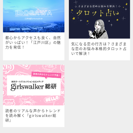
都心からアクセスも良く、自然
がいっぱい！「江戸川区」の魅
気になる恋の行方は？さまざま
力を発信！
な恋のお悩み本格的タロット占
いで解決！
読者のリアルな声からトレンド
を読み解く『girlswalker総
研』