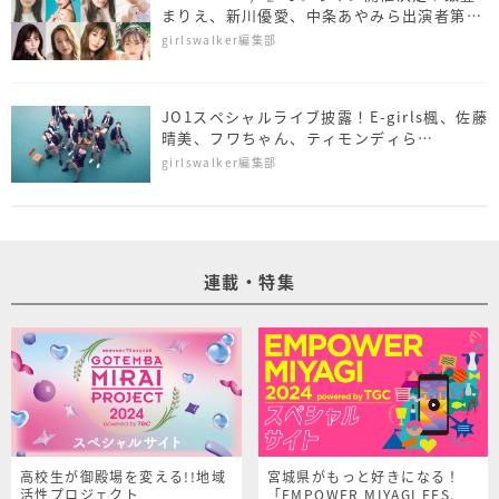
まりえ、新川優愛、中条あやみら出演者第一
弾も発表！
girlswalker編集部
JO1スペシャルライブ披露！E-girls楓、佐藤
晴美、フワちゃん、ティモンディら
「TGC'20 A/W」出演者第4弾発表！
girlswalker編集部
連載・特集
高校生が御殿場を変える!!地域
宮城県がもっと好きになる！
活性プロジェクト
「EMPOWER MIYAGI FES.