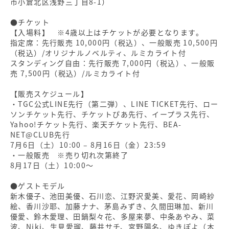
市小倉北区浅野三丁目8-1）
●チケット
【入場料】 ※4歳以上はチケットが必要となります。
指定席：先行販売 10,000円（税込）、一般販売 10,500円
（税込）/オリジナルノベルティ、ルミカライト付
スタンディング自由：先行販売 7,000円（税込）、一般販
売 7,500円（税込）/ルミカライト付
【販売スケジュール】
・TGC公式LINE先行（第二弾）、LINE TICKET先行、ロー
ソンチケット先行、チケットぴあ先行、イープラス先行、
Yahoo!チケット先行、楽天チケット先行、BEA-
NET@CLUB先行
7月6日（土）10:00 – 8月16日（金）23:59
・一般販売 ※売り切れ次第終了
8月17日（土）10:00〜
●ゲストモデル
新木優子、池田美優、石川恋、江野沢愛美、愛花、岡崎紗
絵、香川沙耶、加藤ナナ、茅島みずき、久間田琳加、新川
優愛、鈴木愛理、田鍋梨々花、多屋来夢、中条あやみ、菜
波、Niki、生見愛瑠、藤井サチ、宮野陽名、ゆきぽよ（木