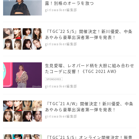
露！別格のオーラを放つ
girlswalker編集部
『TGC’22 S/S』開催決定！新川優愛、中条
あやみら豪華出演者第一弾を発表！
girlswalker編集部
生見愛瑠、レオパード柄を大胆に組み合わせ
たコーデに反響！《TGC 2021 AW》
girlswalker編集部
『TGC’21 A/W』開催決定！新川優愛、中条
あやみら豪華出演者第一弾を発表！
girlswalker編集部
『TGC'21 S/S』オンライン開催決定！飯豊