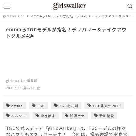
girlswalker
emmaらTGCモデルが指名！デリバリー＆テイクアウトグルメ4選
emmaらTGCモデルが指名！デリバリー＆テイクアウ
トグルメ4選
girlswalker編集部
2019年09月27日 (金)
emma
TGC
TGC北九州
TGC北九州2019
ヘルシー
ゆきぽよ
加藤ナナ
新川優愛
TGC公式メディア『girlswalker』は、TGCモデルの様々
なハマりものをリサーチ中！ 今回は、撮影現場で実際食