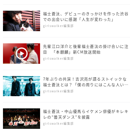
福士蒼汰、デビューのきっかけを作った渋谷
での出会いに感謝「人生が変わった」
girlswalker編集部
先輩江口洋介と後輩福士蒼汰の掛け合いに注
目 「本麒麟」新CM放送開始
girlswalker編集部
7年ぶりの共演！吉沢亮が語るストイックな
福士蒼汰とは？「僕の周りにはこんな人いな
い」
girlswalker編集部
福士蒼汰・中山優馬らイケメン俳優がキレキ
レの“曇天ダンス”を披露
girlswalker編集部