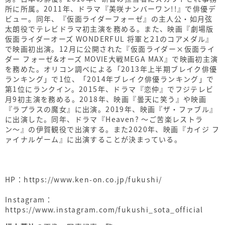
所に所属。2011年、ドラマ『美咲ナンバーワン!!』で俳優デ
ビュー。同年、『仮面ライダーフォーゼ』の主人公・如月弦
太朗役でテレビドラマ初主演を務める。また、映画『劇場版
仮面ライダーオーズ WONDERFUL 将軍と21のコアメダル』
で映画初出演。12月に公開された『仮面ライダー×仮面ライ
ダー フォーゼ&オーズ MOVIE大戦MEGA MAX』で映画初主演
を務めた。オリコン調べによる「2013年上半期ブレイク俳優
ランキング」で1位、「2014年ブレイク俳優ランキング」で
第1位にランクイン。2015年、ドラマ『恋仲』でフジテレビ
月9初主演を務める。2018年、映画『曇天に笑う』や映画
『ラプラスの魔女』に出演。2019年、映画『ザ・ファブル』
に出演した。同年、ドラマ『Heaven? 〜ご苦楽レストラ
ン〜』の伊賀観役で出演する。また2020年、映画『カイジ フ
ァイナルゲーム』に出演することが決まっている。
HP：
https://www.ken-on.co.jp/fukushi/
Instagram：
https://www.instagram.com/fukushi_sota_official