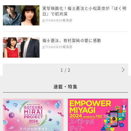
実写映画化！福士蒼汰と小松菜奈が『ぼく明
日』で初共演
girlswalker編集部
福士蒼汰、有村架純の愛に感動
girlswalker編集部
1
/
2
連載・特集