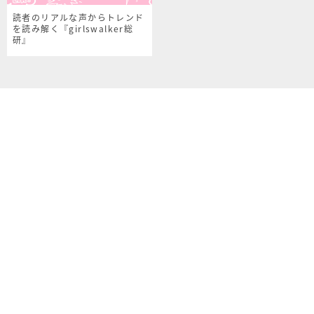
読者のリアルな声からトレンド
を読み解く『girlswalker総
研』