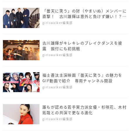
「曇天に笑う」の犲（やまいぬ）メンバーに
直撃！ 古川雄輝は意外と負けず嫌い！？
イケメン５人の素顔公開！
girlswalker編集部
古川雄輝がキレキレのブレイクダンスを披
露 振付にも初挑戦
girlswalker編集部
福士蒼汰主演映画『曇天に笑う』の魅力を
GIF動画で紹介 専用チャンネル開設
girlswalker編集部
誰もが認める若手実力派女優・杉咲花、木村
拓哉との共演で更なる進化
girlswalker編集部