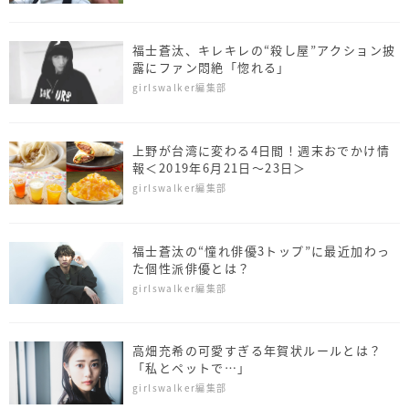
福士蒼汰、キレキレの“殺し屋”アクション披
露にファン悶絶「惚れる」
girlswalker編集部
上野が台湾に変わる4日間！週末おでかけ情
報＜2019年6月21日～23日＞
girlswalker編集部
福士蒼汰の“憧れ俳優3トップ”に最近加わっ
た個性派俳優とは？
girlswalker編集部
高畑充希の可愛すぎる年賀状ルールとは？
「私とペットで…」
girlswalker編集部