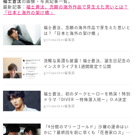
福士蒼汰
の画像・写真記事一覧。
最新記事：
福士蒼汰、念願の海外作品で芽生えた思いとは？
「日本と海外の架け橋 」
福士蒼汰、念願の海外作品で芽生えた思いと
は？「日本と海外の架け橋 」
girlswalker編集部
流暢な英語も披露！福士蒼汰、誕生日記念の
インスタライブを1週間限定で公開
girlswalker編集部
福士蒼汰、初のダークヒーローを熱演！特別
ドラマ『DIVER －特殊潜入班ー』O.A決定
girlswalker編集部
『4分間のマリーゴールド』沙羅の運命はい
かに？最終回を前に早くも「花巻家ロス」の