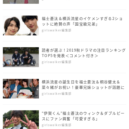
福士蒼汰＆横浜流星のイケメンすぎる2ショ
ットに絶賛の声「国宝級兄弟」
girlswalker編集部
読者が選ぶ！2019秋ドラマの注目ランキング
TOP5を発表＜コメント付き＞
girlswalker編集部
横浜流星の誕生日を福士蒼汰＆桐谷健太＆
菜々緒がお祝い！豪華兄妹ショットが話題に
girlswalker編集部
“伊賀くん”福士蒼汰のウィンク＆ダブルピー
スにファン興奮「可愛すぎる」
girlswalker編集部