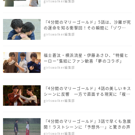
に称賛も
girlswalker編集部
『4分間のマリーゴールド』5話は、沙羅が死
の運命を知る衝撃回！その瞬間に「ゾワ
ッ…」
girlswalker編集部
福士蒼汰・横浜流星・伊藤あさひ、“特撮ヒ
ーロー”集結にファン歓喜「夢のコラボ」
girlswalker編集部
『4分間のマリーゴールド』4話の美しいキス
シーンに反響 一方で直面する現実に「複
雑」
girlswalker編集部
『4分間のマリーゴールド』3話で早くも急展
開！ラストシーンに「予想外…」と驚きの声
girlswalker編集部