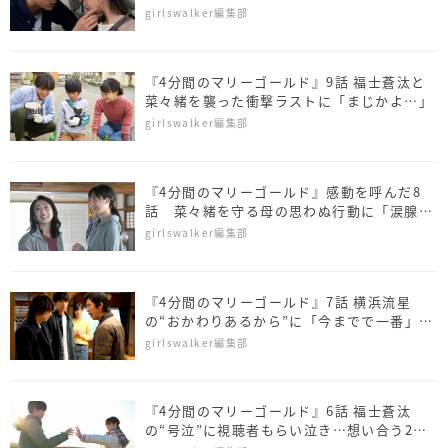
声
girlswalker編集部
『4分間のマリーゴールド』9話 福士蒼汰と
菜々緒を襲った衝撃ラストに「まじかよ…」
girlswalker編集部
『4分間のマリーゴールド』感動を呼んだ8
話 菜々緒を守る母の思わぬ行動に「涙腺崩
壊」
girlswalker編集部
『4分間のマリーゴールド』7話 横浜流星
の“おかわりあるから”に「今までで一番」
「泣いた」
girlswalker編集部
『4分間のマリーゴールド』6話 福士蒼汰
の“号泣”に視聴者もらい泣き…想い合う2人