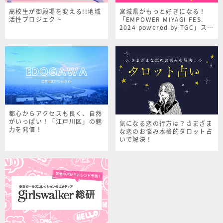
高校生が御殿場を変える!!地域
宮城県がもっと好きになる！
活性プロジェクト
「EMPOWER MIYAGI FES.
2024 powered by TGC」スペ
シャルサイト
都心からアクセスも良く、自然
がいっぱい！「江戸川区」の魅
気になる恋の行方は？さまざま
力を発信！
な恋のお悩み本格的タロット占
いで解決！