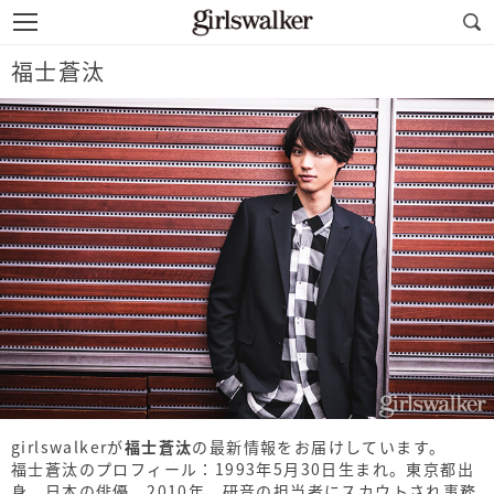
福士蒼汰
girlswalkerが
福士蒼汰
の最新情報をお届けしています。
福士蒼汰のプロフィール：1993年5月30日生まれ。東京都出
身。日本の俳優。2010年、研音の担当者にスカウトされ事務