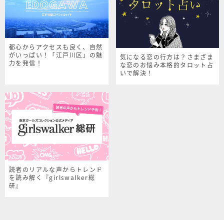
都心からアクセスも良く、自然
がいっぱい！「江戸川区」の魅
気になる恋の行方は？さまざま
力を発信！
な恋のお悩み本格的タロット占
いで解決！
読者のリアルな声からトレンド
を読み解く『girlswalker総
研』