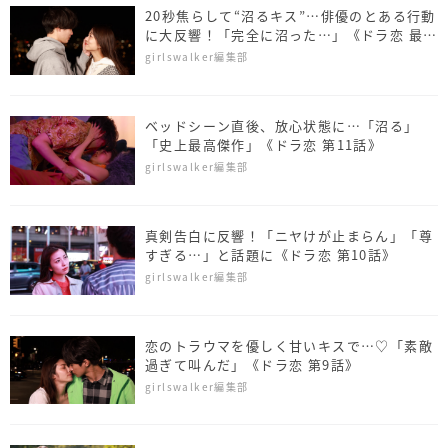
20秒焦らして“沼るキス”…俳優のとある行動
に大反響！「完全に沼った…」《ドラ恋 最終
話》
girlswalker編集部
ベッドシーン直後、放心状態に…「沼る」
「史上最高傑作」《ドラ恋 第11話》
girlswalker編集部
真剣告白に反響！「ニヤけが止まらん」「尊
すぎる…」と話題に《ドラ恋 第10話》
girlswalker編集部
恋のトラウマを優しく甘いキスで…♡「素敵
過ぎて叫んだ」《ドラ恋 第9話》
girlswalker編集部