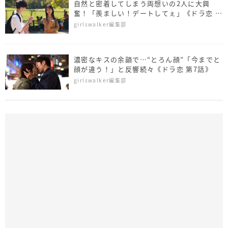
自然と密着してしまう両想いの2人に大興
奮！「羨ましい！デートしてぇ」《ドラ恋 第
8話》
girlswalker編集部
濃密なキスの余韻で…“とろん顔”「今までと
顔が違う！」と反響続々《ドラ恋 第7話》
girlswalker編集部