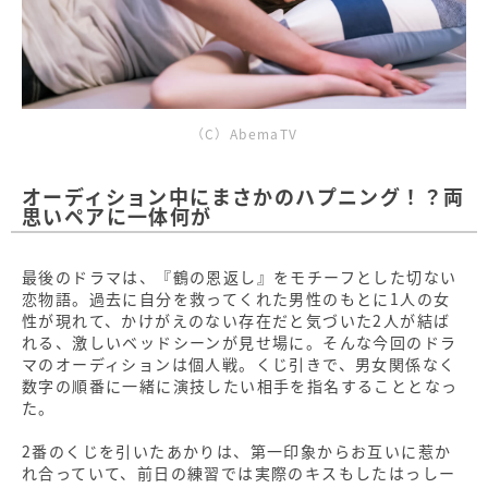
（C）AbemaTV
オーディション中にまさかのハプニング！？両
思いペアに一体何が
最後のドラマは、『鶴の恩返し』をモチーフとした切ない
恋物語。過去に自分を救ってくれた男性のもとに1人の女
性が現れて、かけがえのない存在だと気づいた2人が結ば
れる、激しいベッドシーンが見せ場に。そんな今回のドラ
マのオーディションは個人戦。くじ引きで、男女関係なく
数字の順番に一緒に演技したい相手を指名することとなっ
た。
2番のくじを引いたあかりは、第一印象からお互いに惹か
れ合っていて、前日の練習では実際のキスもしたはっしー