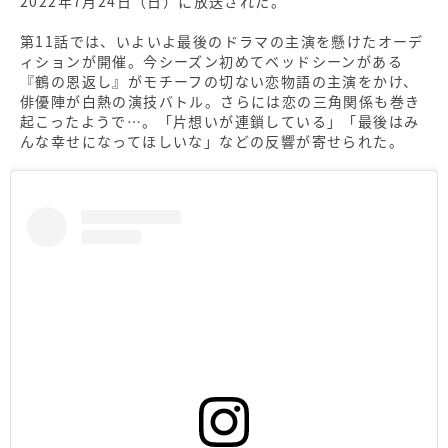
2022年7月24日（日）に放送された。
第11話では、いよいよ最後のドラマの主演を懸けたオーデ
ィションが開催。今シーズン初めてベッドシーンがある
『鶴の恩返し』がモチーフの切ない恋物語の主演をかけ、
俳優陣が白熱の演技バトル。さらには恋の三角関係も巻き
起こったようで…。「片想いが連鎖している」「最後はみ
んな幸せになってほしいな」などの反響が寄せられた。