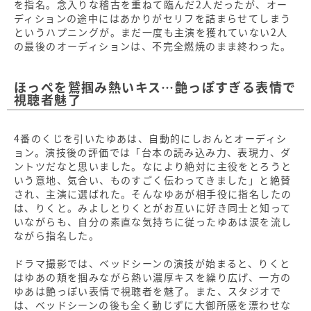
を指名。念入りな稽古を重ねて臨んだ2人だったが、オー
ディションの途中にはあかりがセリフを詰まらせてしまう
というハプニングが。まだ一度も主演を獲れていない2人
の最後のオーディションは、不完全燃焼のまま終わった。
ほっぺを鷲掴み熱いキス…艶っぽすぎる表情で
視聴者魅了
4番のくじを引いたゆあは、自動的にしおんとオーディシ
ョン。演技後の評価では「台本の読み込み力、表現力、ダ
ントツだなと思いました。なにより絶対に主役をとろうと
いう意地、気合い、ものすごく伝わってきました」と絶賛
され、主演に選ばれた。そんなゆあが相手役に指名したの
は、りくと。みよしとりくとがお互いに好き同士と知って
いながらも、自分の素直な気持ちに従ったゆあは涙を流し
ながら指名した。
ドラマ撮影では、ベッドシーンの演技が始まると、りくと
はゆあの頬を掴みながら熱い濃厚キスを繰り広げ、一方の
ゆあは艶っぽい表情で視聴者を魅了。また、スタジオで
は、ベッドシーンの後も全く動じずに大御所感を漂わせな