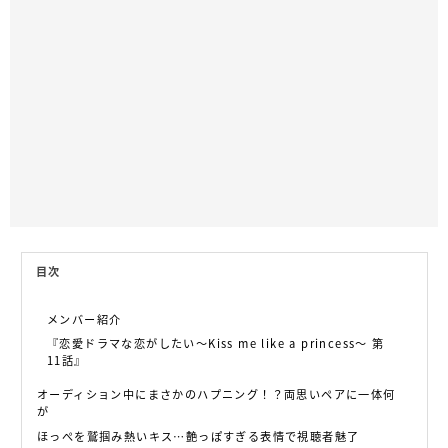
目次
メンバー紹介
『恋愛ドラマな恋がしたい～Kiss me like a princess～ 第
11話』
オーディション中にまさかのハプニング！？両思いペアに一体何
が
ほっぺを鷲掴み熱いキス…艶っぽすぎる表情で視聴者魅了