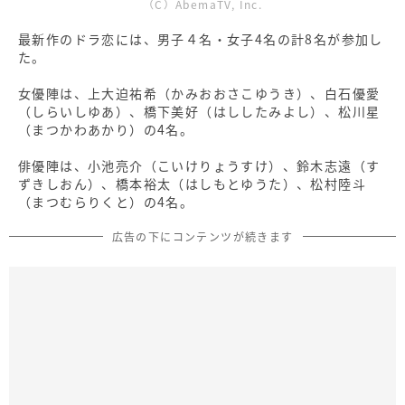
（C）AbemaTV, Inc.
最新作のドラ恋には、男子４名・女子4名の計8名が参加し
た。
女優陣は、上大迫祐希（かみおおさこゆうき）、白石優愛
（しらいしゆあ）、橋下美好（はししたみよし）、松川星
（まつかわあかり）の4名。
俳優陣は、小池亮介（こいけりょうすけ）、鈴木志遠（す
ずきしおん）、橋本裕太（はしもとゆうた）、松村陸斗
（まつむらりくと）の4名。
広告の下にコンテンツが続きます