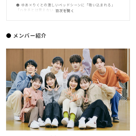
ゆあ×りくとの激しいベッドシーンに「吸い込まれる」
「ハタチとは思えない！」の声
目次を開く
『恋愛ドラマな恋がしたい～Kiss me like a princess
～』
メンバー紹介