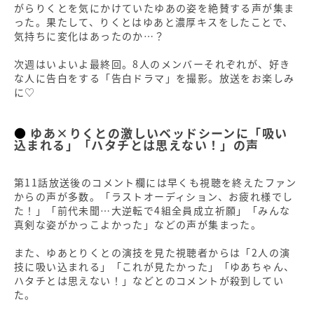
がらりくとを気にかけていたゆあの姿を絶賛する声が集ま
った。果たして、りくとはゆあと濃厚キスをしたことで、
気持ちに変化はあったのか…？
次週はいよいよ最終回。8人のメンバーそれぞれが、好き
な人に告白をする「告白ドラマ」を撮影。放送をお楽しみ
に♡
ゆあ×りくとの激しいベッドシーンに「吸い
込まれる」「ハタチとは思えない！」の声
第11話放送後のコメント欄には早くも視聴を終えたファン
からの声が多数。「ラストオーディション、お疲れ様でし
た！」「前代未聞…大逆転で4組全員成立祈願」「みんな
真剣な姿がかっこよかった」などの声が集まった。
また、ゆあとりくとの演技を見た視聴者からは「2人の演
技に吸い込まれる」「これが見たかった」「ゆあちゃん、
ハタチとは思えない！」などとのコメントが殺到してい
た。