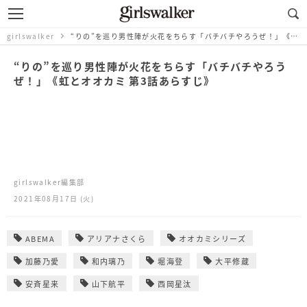
girlswalker
“りの”を巡り男性陣が火花をちらす「バチバチやろうぜ！」《虹とオオカミ 第3話あらすじ》
“りの”を巡り男性陣が火花をちらす「バチバチやろう
ぜ！」《虹とオオカミ 第3話あらすじ》
girlswalker編集部
2021年08月17日 (火)
ABEMA
アリアナさくら
オオカミシリーズ
加藤乃愛
和内璃乃
堀海登
大平修蔵
安斉星来
山下航平
西岡星汰