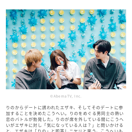
©AbemaTV, Inc.
りのからデートに誘われたエザキ、そしてそのデートに参
加することを決めたこうへい。りのをめぐる男同士の熱い
恋のバトルが勃発した。りのが席を外している間にこうへ
いがエザキに対し「気になっている人は？」と問いかける
と、エザキは「りの」と即答しニヤリと笑う。こうへいも