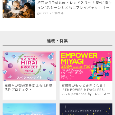
初回からTwitterトレンド入り…！歴代“胸キ
ュン”名シーンとともにプレイバック！《新
オオカミちゃん》
girlswalker編集部
連載・特集
高校生が御殿場を変える!!地域
宮城県がもっと好きになる！
活性プロジェクト
「EMPOWER MIYAGI FES.
2024 powered by TGC」スペ
シャルサイト