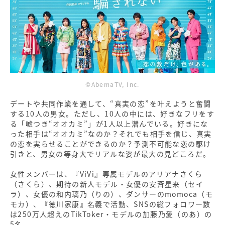
©AbemaTV, Inc.
デートや共同作業を通して、“真実の恋”を叶えようと奮闘
する10人の男女。ただし、10人の中には、好きなフリをす
る「嘘つき“オオカミ”」が1人以上潜んでいる。好きにな
った相手は“オオカミ”なのか？それでも相手を信じ、真実
の恋を実らせることができるのか？予測不可能な恋の駆け
引きと、男女の等身大でリアルな姿が最大の見どころだ。
女性メンバーは、『ViVi』専属モデルのアリアナさくら
（さくら）、期待の新人モデル・女優の安斉星来（セイ
ラ）、女優の和内璃乃（りの）、ダンサーのmomoca（モ
モカ）、『徳川家康』名義で活動、SNSの総フォロワー数
は250万人超えのTikToker・モデルの加藤乃愛（のあ）の
5名。