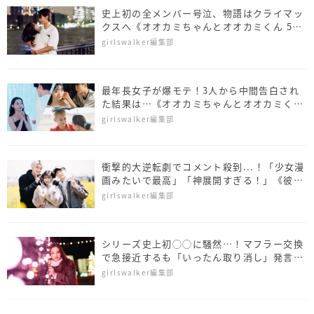
史上初の全メンバー号泣、物語はクライマッ
クスへ《オオカミちゃんとオオカミくん 5~8
話ダイジェスト》
girlswalker編集部
最年長女子が爆モテ！3人から中間告白され
た結果は…《オオカミちゃんとオオカミくん
1~4話ダイジェスト》
girlswalker編集部
衝撃的大逆転劇でコメント殺到...！「少女漫
画みたいで最高」「神展開すぎる！」《彼と
オオカミちゃん 4〜6話ダイジェスト》
girlswalker編集部
シリーズ史上初◯◯に騒然…！マフラー交換
で急接近するも「いったん取り消し」発言
《彼とオオカミちゃん 1〜3話ダイジェス
girlswalker編集部
ト》