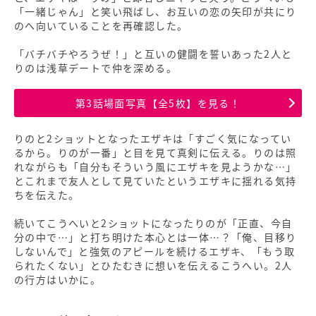
「一緒じゃん」と笑い飛ばし、お互いの恋の矢印が共にり
のへ向いていることを再確認した。
「バチバチやろうぜ！」と互いの健闘を誓いあった2人と
りのは浅草デートで仲を深める。
第3話場面写真【全5枚】を見る！
りのと2ショットとなったエザキは「すごく気になってい
るから。りのが一番」と目を見て真剣に伝える。りのは照
れながらも「自分もそういう風にエザキを見ようかな…」
とこれまで友人として見ていたというエザキに揺れる気持
ちを伝えた。
続いてこうへいと2ショットになったりのが「正直、今自
分の中で…」と打ち明けた本心とは一体…？「俺、目移り
しないんで」と強気のアピールを続けるエザキ、「もう取
られたくない」とひたむきに想いを伝えるこうへい。2人
の行方はいかに。