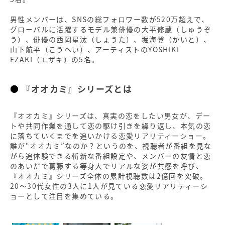
男性メンバーは、SNSの総フォロワー数が520万超えで、
グローバルに活躍するモデル兼俳優の大平修蔵（しゅうぞ
う）、俳優の西岡星汰（しょうた）、堀海登（かいと）、
山下航平（こうへい）、アーティストのYOSHIKI
EZAKI（エザキ）の5名。
『オオカミ』シリーズとは
『オオカミ』シリーズは、真実の恋をしたい男女が、デー
トや共同作業を通して恋の駆け引きを繰り返し、本気の恋
に落ちていくまでを追いかける恋愛リアリティーショー。
誰が“オオカミ”なのか？というのを、視聴者が番組を見な
がら追体験できる斬新な番組設定や、メンバーの友情と恋
のあいだで葛藤する等身大でリアルな姿が共感を呼び、
『オオカミ』シリーズ全体の累計視聴数は2億回を突破。
20～30代女性の3人に1人が見ている恋愛リアリティーシ
ョーとして注目を集めている。