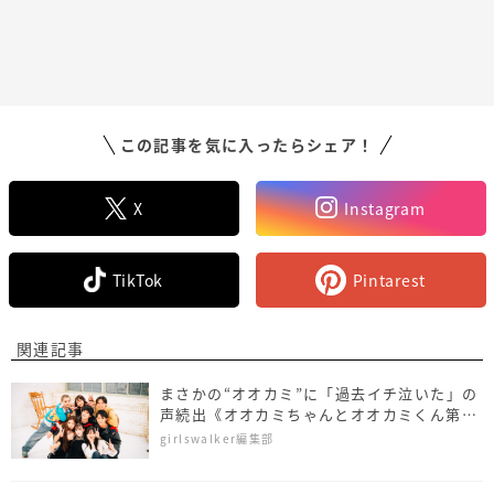
この記事を気に入ったらシェア！
X
Instagram
TikTok
Pintarest
関連記事
まさかの“オオカミ”に「過去イチ泣いた」の
声続出《オオカミちゃんとオオカミくん第9
話~最終話ダイジェスト》
girlswalker編集部