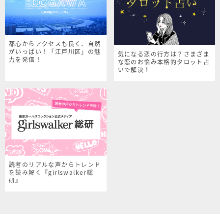
都心からアクセスも良く、自然
がいっぱい！「江戸川区」の魅
気になる恋の行方は？さまざま
力を発信！
な恋のお悩み本格的タロット占
いで解決！
読者のリアルな声からトレンド
を読み解く『girlswalker総
研』