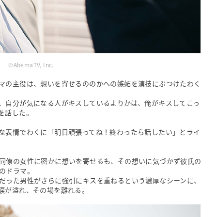
©AbemaTV, Inc.
マの主役は、想いを寄せるののかへの嫉妬を演技にぶつけたわく
、自分が気になる人がキスしているよりかは、俺がキスしてこっ
を話した。
な表情でわくに「明日頑張ってね！終わったら話したい」とライ
同僚の女性に密かに想いを寄せるも、その想いに気づかず彼氏の
のドラマ。
だった男性がさらに強引にキスを重ねるという濃厚なシーンに、
涙が溢れ、その場を離れる。