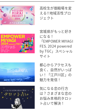
高校生が御殿場を変
える!!地域活性プロ
ジェクト
宮城県がもっと好き
になる！
「EMPOWER MIYAGI
FES. 2024 powered
by TGC」スペシャル
サイト
都心からアクセスも
良く、自然がいっぱ
い！「江戸川区」の
魅力を発信！
気になる恋の行方
は？さまざまな恋の
お悩み本格的タロッ
ト占いで解決！