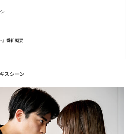
ーン
s～』番組概要
キスシーン