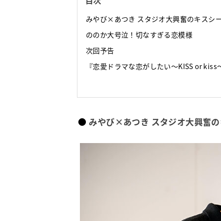
目次
みやび×あつき スタジオ大興奮のキスシ
ののか大号泣！切なすぎる恋模様
次回予告
『恋愛ドラマな恋がしたい～KISS or kis
みやび×あつき スタジオ大興奮の