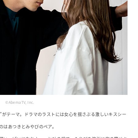
©AbemaTV, Inc.
妬”がテーマ。ドラマのラストには女心を揺さぶる激しいキスシー
のはあつきとみやびのペア。