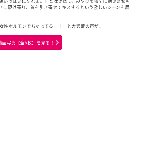
頭いっぱいになれよ。」と吐き捨て、みやびを強引に抱き寄せキ
きに駆け寄り、首を引き寄せてキスするという激しいシーンを展
女性ホルモンでちゃってるー！」と大興奮の声が。
場面写真【全5枚】を見る！