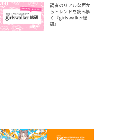
読者のリアルな声か
らトレンドを読み解
く『girlswalker総
研』