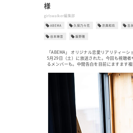
様
girlswalker編集部
ABEMA
久保乃々花
京典和玖
吉
谷本琳音
飯野雅
「ABEMA」 オリジナル恋愛リアリティーショー『
5月29日（土）に放送された。今回も視聴
るメンバーも。中間告白を目前にますます複