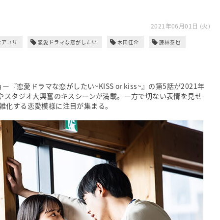
2021年06月01日 (火)
永アユリ
恋愛ドラマな恋がしたい
木田佳介
藤林泰也
恋愛ドラマな恋がしたい~KISS or kiss~』の第5話が2021年
者やスタジオ大興奮のキスシーンが満載。一方で切ない表情を見せ
雑化する恋愛模様に注目が集まる。