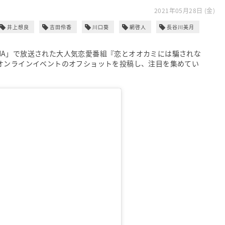
2021年05月28日 (金)
井上想良
吉田伶香
川口葵
網啓人
長谷川美月
BEMA」で放送された大人気恋愛番組『恋とオオカミには騙されな
火）にオンラインイベントのオフショットを投稿し、注目を集めてい