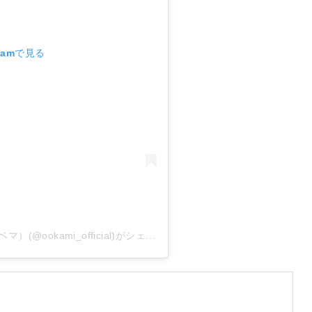
ramで見る
恋とオオカミには騙されない@ABEMA（アベマ）(@ookami_official)がシェアした投稿