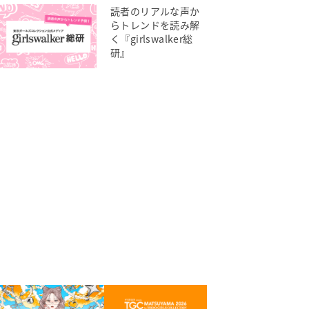
読者のリアルな声か
らトレンドを読み解
く『girlswalker総
研』