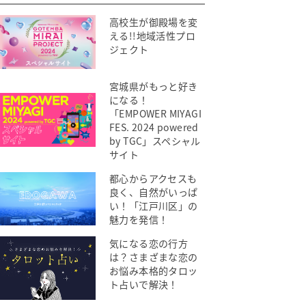
高校生が御殿場を変
える!!地域活性プロ
ジェクト
宮城県がもっと好き
になる！
「EMPOWER MIYAGI
FES. 2024 powered
by TGC」スペシャル
サイト
都心からアクセスも
良く、自然がいっぱ
い！「江戸川区」の
魅力を発信！
気になる恋の行方
は？さまざまな恋の
お悩み本格的タロッ
ト占いで解決！