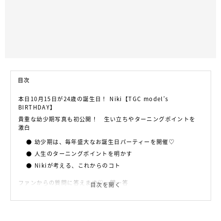
目次
本日10月15日が24歳の誕生日！ Niki【TGC model’s
BIRTHDAY】
貴重な幼少期写真も初公開！ 生い立ちやターニングポイントを
激白
幼少期は、毎年盛大なお誕生日パーティーを開催♡
人生のターニングポイントを明かす
Nikiが考える、これからのコト
ファンからの質問に答えます♡一問一答
目次を開く
普段どんな食事をしているか知りたいです。糖質オフな
どしてますか？
スタイル維持の秘訣はなんですか？