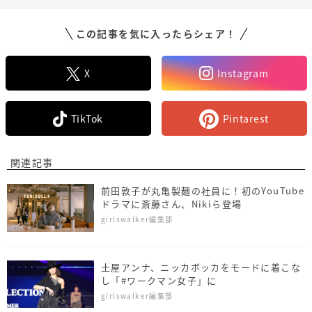
この記事を気に入ったらシェア！
X
Instagram
TikTok
Pintarest
関連記事
前田敦子が丸亀製麺の社員に！初のYouTube
ドラマに斎藤さん、Nikiら登場
girlswalker編集部
土屋アンナ、ニッカボッカをモードに着こな
し「#ワークマン女子」に
girlswalker編集部