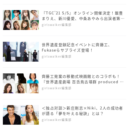
『TGC'21 S/S』オンライン開催決定！飯豊
まりえ、新川優愛、中条あやみら出演者第一
弾も発表！
girlswalker編集部
世界遺産登録記念イベントに齊藤工、
Fukaseらサプライズ登場！
girlswalker編集部
齊藤工発案の移動式映画館とのコラボも！
『世界遺産劇場 百舌鳥古墳群 produced by
TGC』開催決定！
girlswalker編集部
＜独占対談＞新庄剛志×Niki、2人の成功者
が語る「夢を叶える秘訣」とは？
girlswalker編集部