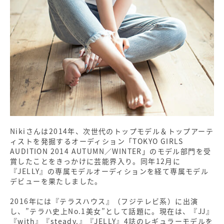
人生で大きな決断をするときに大事にしていることはな
んですか？
地元・神戸の好きなところは？
テラハの頃から大好きです！ガイくんとは今も仲良しで
すか？
好きな人に振り向いてもらうためにどうアピールするの
が良いでしょう？
失恋からの立ち直り方教えてください。
どんな男性がタイプですか？
好きなメンズファッションは？
結婚願望はありますか？
Nikiさんは2014年、次世代のトップモデル＆トップアーテ
Niki プロフィール
ィストを発掘するオーディション「TOKYO GIRLS
AUDITION 2014 AUTUMN／WINTER」のモデル部門を受
10月生まれのTGCモデル
賞したことをきっかけに芸能界入り。同年12月に
『JELLY』の専属モデルオーディションを経て専属モデル
デビューを果たしました。
2016年には『テラスハウス』（フジテレビ系）に出演
し、”テラハ史上No.1美女”として話題に。現在は、『JJ』
『with』『steady.』『JELLY』4誌のレギュラーモデルを