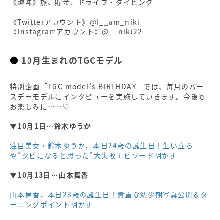
《趣味》旅、貯金、ドライブ・ダイビング
《Twitterアカウント》@I__am_niki
《Instagramアカウント》@__niki22
10月生まれのTGCモデル
特別企画「TGC model’s BIRTHDAY」では、毎月のバー
スデーモデルにインタビューを実施していきます。今後も
お楽しみに……♡
▼10月1日…鈴木ゆうか
注目美女・鈴木ゆうか、本日24歳の誕生日！生い立ち
や“クビになると思った”大失敗エピソード明かす
▼10月13日…山本舞香
山本舞香、本日23歳の誕生日！貴重な幼少期写真公開＆タ
ーニングポイント明かす