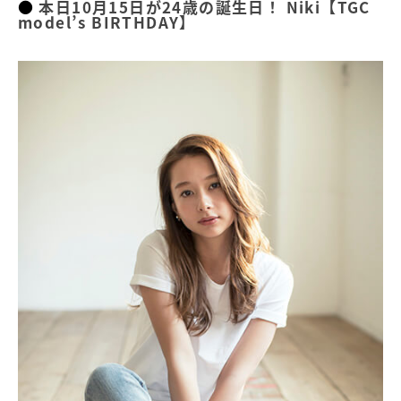
本日10月15日が24歳の誕生日！ Niki【TGC
メイクアイテム一式知りたいです！
model’s BIRTHDAY】
毎日欠かさず行っているルーティンはありますか？
美肌の秘訣と、おすすめのスキンケア用品知りたいで
す。
毛穴ケアの方法知りたいです！
眉毛を整えるポイント、メイクのポイントってあります
か？
Nikiちゃんの元気の源を3つ教えて！
最近ハマっていることは？
おすすめのゴールドリング、ピアス、ネックレスを教え
て欲しいです。
香水、柔軟剤は何を使ってますか？
好きなアーティストや歌を教えて欲しいです！
名前の由来を知りたいです。
休日はどんな風に過ごしていますか？
得意料理は？
気分が沈んだときにやることは？
芸能のお仕事をしていなかったら、どんなお仕事をして
みたい／していたと思いますか？
自分に自信をつけるにはどうすれば良いでしょうか？