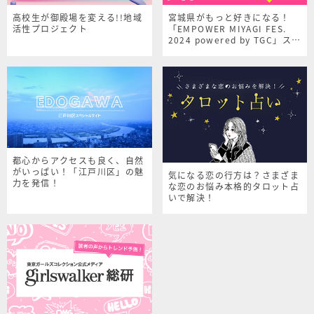
高校生が御殿場を変える!!地域
宮城県がもっと好きになる！
活性プロジェクト
「EMPOWER MIYAGI FES.
2024 powered by TGC」スペ
シャルサイト
都心からアクセスも良く、自然
がいっぱい！「江戸川区」の魅
気になる恋の行方は？さまざま
力を発信！
な恋のお悩み本格的タロット占
いで解決！