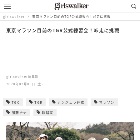
girlswalker
東京マラソン目前のTGR公式練習会！峠走に挑戦
東京マラソン目前のTGR公式練習会！峠走に挑戦
girlswalker編集部
2020年02月08日 (土)
TGC
TGR
アンジェラ芽衣
マラソン
加藤ナナ
玖瑠実