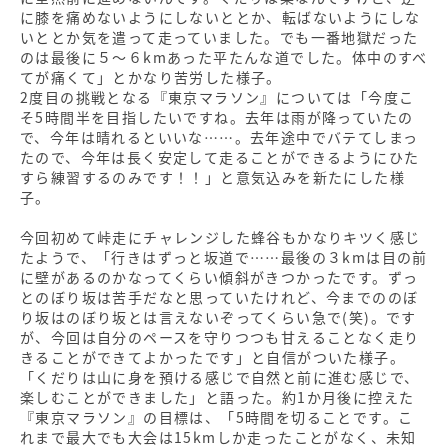
に膝を痛めないようにしないととか、転ばないようにしな
いととか気を遣って走っていました。でも一番地獄だった
のは最後に５～６kmあった平たんな道でした。体中のすべ
てが痛くて」とかなり苦労した様子。
2度目の挑戦となる『東京マラソン』については「今度こ
そ5時間半を目指したいですね。去年は雨が降っていたの
で、今年は晴れるといいな……。去年途中でバテてしまっ
たので、今年は長く安定して走ることができるようにひた
すら練習するのみです！！」と意気込みを新たにした様
子。
今回初めて峠走にチャレンジした蜂谷もかなりキツく感じ
たようで、「行きはずっと坂道で……最後の３kmは目の前
に壁があるのかなってくらい傾斜がきつかったです。ずっ
とのぼり坂は苦手だなと思っていたけれど、今までののぼ
り坂はのぼり坂とは言えないぞってくらい急で(笑)。です
が、今回は自分のペースを守りつつも甘えることなく走り
きることができてよかったです」と自信がついた様子。
「くだりは山に身を預ける感じで自然と前に進む感じで、
楽しむことができました」と語った。約1か月後に控えた
『東京マラソン』の目標は、「5時間を切ることです。こ
れまで最大でも大会は15kmしか走ったことがなく、未知