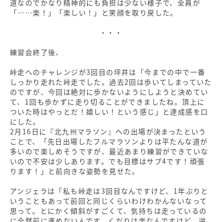
道なのでかなり精神的にも負担は少ない様子で、全員が
「……楽！」「楽しい！」と笑顔を取り戻した。
・・・
練習会終了後、
峠走へのチャレンジが3回目の坪井は「今までの中で一番
しっかり走れた峠走でした。過去2回は歩いてしまっていた
のですが、今回は絶対に歩かないようにしようと決めてい
て、1回も歩かずに走り切ることができましたね。頂上に
ついた時はやっとだ！嬉しい！という感じ」と達成感を口
にした。
2月16日に『北九州マラソン』への出場が決まったという
ことで、「先日出場したフルマラソンよりは平たんな道が
多いので楽しめそうですが、最近あまり練習ができていな
いので不安は少しあります。でも目標はサブ4です！頑張
ります！」と前向きな姿勢を見せた。
アンジェラは「私も峠走は3回目なんですけど、1年ぶりと
いうこともあって前回と同じくらいわけわかんないなって
思って。とにかく傾斜がすごくて、気持ちは走っているの
に全然前に進めないんです。くだりは楽なんですけど、逆