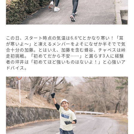
この日、スタート時点の気温は6.6℃とかなり寒い！「耳
が寒いよ～」と凍えるメンバーをよそになぜか半そでで気
合十分の加藤。とはいえ、加藤を含む蜂谷、チャベスは峠
走初挑戦。「初めてだから不安……」と漏らす3人に経験
者の坪井は「初めてほど強いものはないよ！」と心強いア
ドバイス。