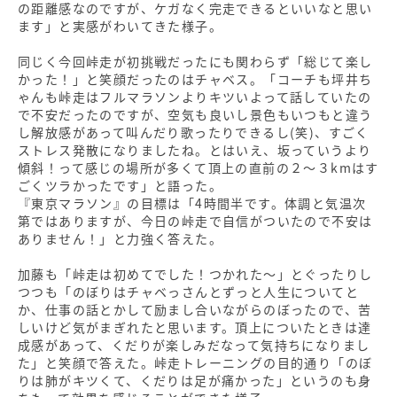
の距離感なのですが、ケガなく完走できるといいなと思い
ます」と実感がわいてきた様子。
同じく今回峠走が初挑戦だったにも関わらず「総じて楽し
かった！」と笑顔だったのはチャベス。「コーチも坪井ち
ゃんも峠走はフルマラソンよりキツいよって話していたの
で不安だったのですが、空気も良いし景色もいつもと違う
し解放感があって叫んだり歌ったりできるし(笑)、すごく
ストレス発散になりましたね。とはいえ、坂っていうより
傾斜！って感じの場所が多くて頂上の直前の２～３kmはす
ごくツラかったです」と語った。
『東京マラソン』の目標は「4時間半です。体調と気温次
第ではありますが、今日の峠走で自信がついたので不安は
ありません！」と力強く答えた。
加藤も「峠走は初めてでした！つかれた～」とぐったりし
つつも「のぼりはチャベっさんとずっと人生についてと
か、仕事の話とかして励まし合いながらのぼったので、苦
しいけど気がまぎれたと思います。頂上についたときは達
成感があって、くだりが楽しみだなって気持ちになりまし
た」と笑顔で答えた。峠走トレーニングの目的通り「のぼ
りは肺がキツくて、くだりは足が痛かった」というのも身