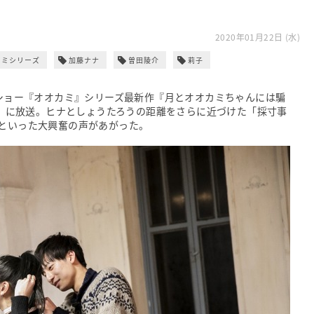
2020年01月22日 (水)
カミシリーズ
加藤ナナ
曽田陵介
莉子
ーショー『オオカミ』シリーズ最新作『月とオオカミちゃんには騙
（日）に放送。ヒナとしょうたろうの距離をさらに近づけた「採寸事
」といった大興奮の声があがった。