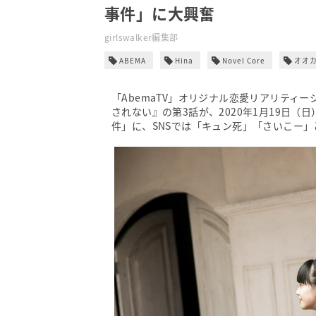
事件」に大興奮
girlswalker編集部
ABEMA
Hina
Novel Core
オオ
「AbemaTV」オリジナル恋愛リアリティ
されない』の第3話が、2020年1月19日
件」に、SNSでは「キュン死」「さいこー