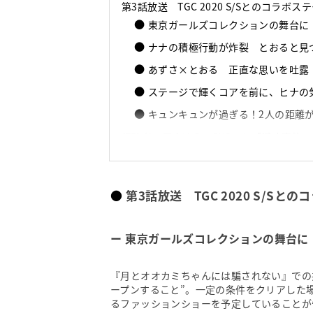
第3話放送 TGC 2020 S/Sとのコラボ
東京ガールズコレクションの舞台に
ナナの積極行動が炸裂 とおると見
あずさ×とおる 正直な思いを吐露
ステージで輝くコアを前に、ヒナの
キュンキュンが過ぎる！2人の距離
視聴者の反応は？ SNSでも「採寸事件
「月とオオカミちゃんには騙されない」男
『オオカミ』シリーズとは
第3話放送 TGC 2020 S/S
東京ガールズコレクションの舞台に
『月とオオカミちゃんには騙されない』での
ープンすること”。一定の条件をクリアした
るファッションショーを予定していることが