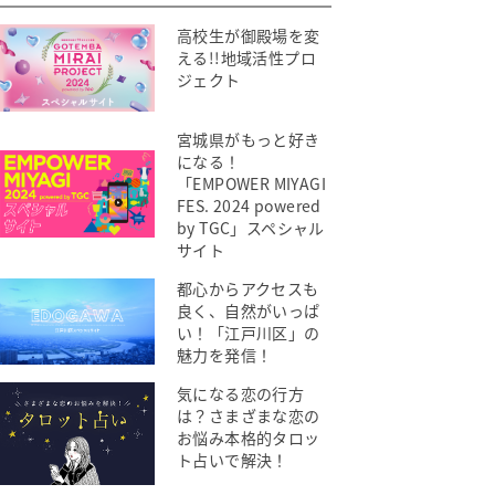
高校生が御殿場を変
える!!地域活性プロ
ジェクト
宮城県がもっと好き
になる！
「EMPOWER MIYAGI
FES. 2024 powered
by TGC」スペシャル
サイト
都心からアクセスも
良く、自然がいっぱ
い！「江戸川区」の
魅力を発信！
気になる恋の行方
は？さまざまな恋の
お悩み本格的タロッ
ト占いで解決！