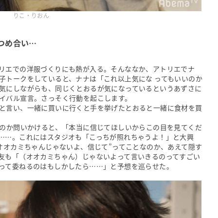
りこ・りおん
つめ合い…
リエでの洋服づくりにも熱が入る。そんななか、アトリエでナ
子トークをしていると、ナナは「これ以上気にな ってもいいのか
気にしながらも、同じくとおるが気になっているというあずさに
イバル宣言。さっそく行動を起こします。
と言い、一緒に買いに行くと手を挙げたとおると一緒に食材を買
なのか問いかけると、「本当に信じてほしいからこの目を見てくだ
……。これにはスタジオも「こっちが照れちゃうよ！」と大興
“オオカミちゃんじゃないよ、信じて”ってことなのか、あえて隠す
友も「（オオカミちゃん）じゃないよって言いきるのってすごい
って委ねるのはもしかしたら……」と予想を巡らせた。