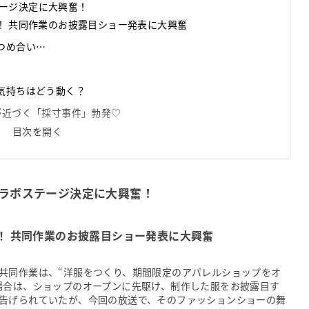
ステージ決定に大興奮！
！ 共同作業のお披露目ショー発表に大興奮
つめ合い…
気持ちはどう動く？
が近づく「採寸事件」勃発♡
目次を開く
」に大興奮
女メンバー11名
とのコラボステージ決定に大興奮！
！ 共同作業のお披露目ショー発表に大興奮
共同作業は、“洋服をつくり、期間限定のアパレルショップをオ
場合は、ショップのオープンに先駆け、制作した服をお披露目す
告げられていたが、今回の放送で、そのファッションショーの舞