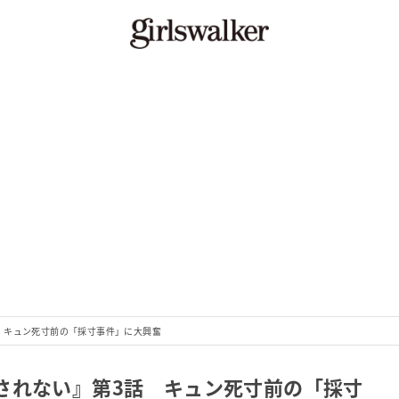
 キュン死寸前の「採寸事件」に大興奮
されない』第3話 キュン死寸前の「採寸