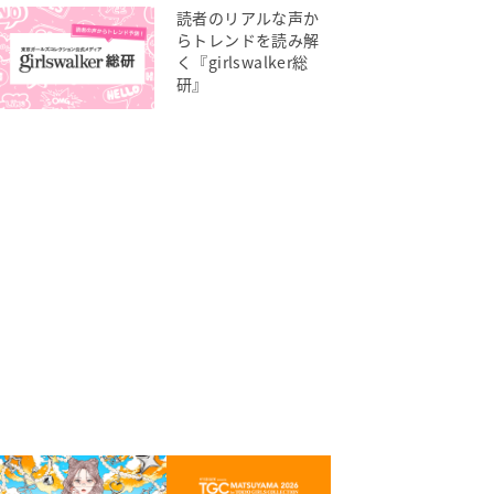
読者のリアルな声か
らトレンドを読み解
く『girlswalker総
研』