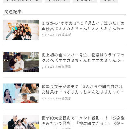
関連記事
まさかの“オオカミ”に「過去イチ泣いた」の
声続出《オオカミちゃんとオオカミくん第9
話~最終話ダイジェスト》
girlswalker編集部
史上初の全メンバー号泣、物語はクライマッ
クスへ《オオカミちゃんとオオカミくん 5~8
話ダイジェスト》
girlswalker編集部
最年長女子が爆モテ！3人から中間告白され
た結果は…《オオカミちゃんとオオカミくん
1~4話ダイジェスト》
girlswalker編集部
衝撃的大逆転劇でコメント殺到...！「少女漫
画みたいで最高」「神展開すぎる！」《彼と
オオカミちゃん 4〜6話ダイジェスト》