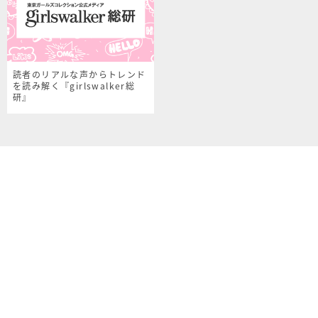
読者のリアルな声からトレンド
を読み解く『girlswalker総
研』