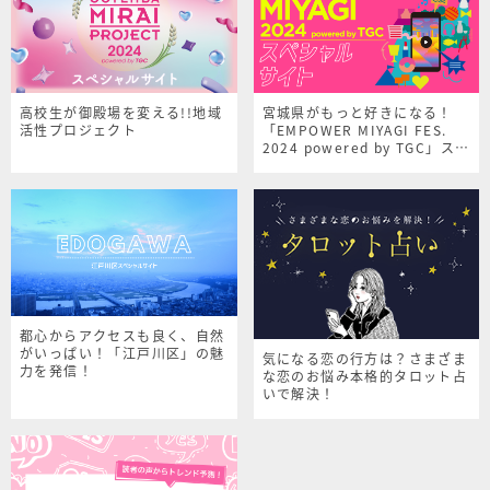
高校生が御殿場を変える!!地域
宮城県がもっと好きになる！
活性プロジェクト
「EMPOWER MIYAGI FES.
2024 powered by TGC」スペ
シャルサイト
都心からアクセスも良く、自然
がいっぱい！「江戸川区」の魅
気になる恋の行方は？さまざま
力を発信！
な恋のお悩み本格的タロット占
いで解決！