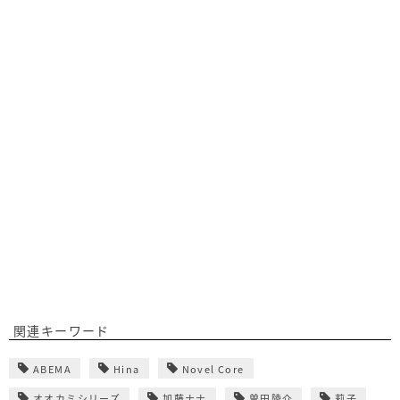
関連キーワード
ABEMA
Hina
Novel Core
オオカミシリーズ
加藤ナナ
曽田陵介
莉子