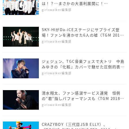
は！？…まさかの大喜利展開に！
【TGM2018インタビユー】
girlswalker編集部
SKY-HIがDa-iCEステージにサプライズ登
場！ファンを沸かせた6人の嘘〈TGM 2018
ライブレポート〉
girlswalker編集部
ジェジュン、TGC音楽フェスで大トリ 中島
みゆきの『化粧』カバーで魅せた圧倒的表現
力〈TGM 2018ライブレポート〉
girlswalker編集部
清水翔太、ファン感涙サービス連発 恒例
の“君”指しパフォーマンスも〈TGM 2018ラ
イブレポート〉
girlswalker編集部
CRAZYBOY（三代目JSB ELLY）、