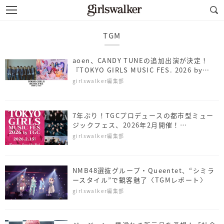
TGM
aoen、CANDY TUNEの追加出演が決定！
『TOKYO GIRLS MUSIC FES. 2026 by
TGC』
girlswalker編集部
7年ぶり！TGCプロデュースの都市型ミュー
ジックフェス、2026年2月開催！
SUPER★DRAGONら出演
girlswalker編集部
NMB48選抜グループ・Queentet、“シミラ
ースタイル”で観客魅了〈TGMレポート〉
girlswalker編集部