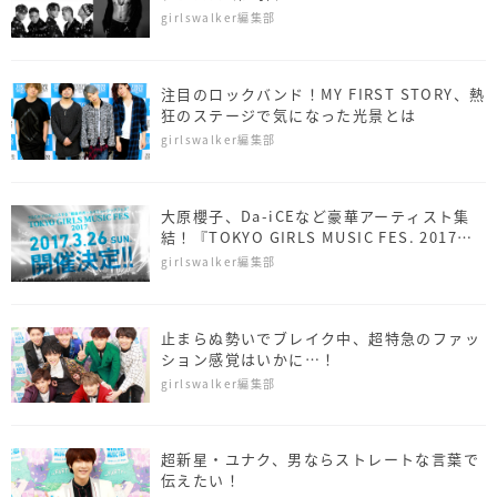
Da-iCE出演！
girlswalker編集部
注目のロックバンド！MY FIRST STORY、熱
狂のステージで気になった光景とは
girlswalker編集部
大原櫻子、Da-iCEなど豪華アーティスト集
結！『TOKYO GIRLS MUSIC FES. 2017』
開催決定！
girlswalker編集部
止まらぬ勢いでブレイク中、超特急のファッ
ション感覚はいかに…！
girlswalker編集部
超新星・ユナク、男ならストレートな言葉で
伝えたい！