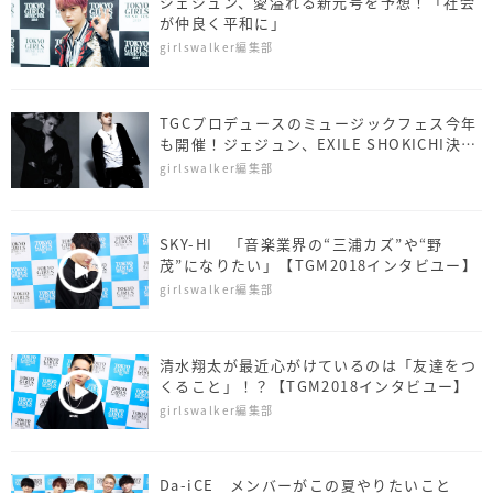
ジェジュン、愛溢れる新元号を予想！「社会
が仲良く平和に」
girlswalker編集部
TGCプロデュースのミュージックフェス今年
も開催！ジェジュン、EXILE SHOKICHI決
定！
girlswalker編集部
SKY-HI 「音楽業界の“三浦カズ”や“野
茂”になりたい」【TGM2018インタビユー】
girlswalker編集部
清水翔太が最近心がけているのは「友達をつ
くること」！？【TGM2018インタビユー】
girlswalker編集部
Da-iCE メンバーがこの夏やりたいこと