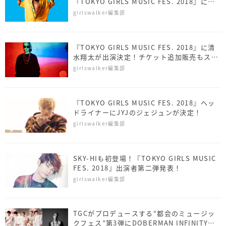
『TOKYO GIRLS MUSIC FES. 2018』に出
演決定！
girlswalker編集部
『TOKYO GIRLS MUSIC FES. 2018』に清
水翔太が出演決定！チケット追加販売もスタ
ート
girlswalker編集部
『TOKYO GIRLS MUSIC FES. 2018』ヘッ
ドライナーにJYJのジェジュンが決定！
girlswalker編集部
SKY-HIも初登場！『TOKYO GIRLS MUSIC
FES. 2018』出演者第二弾発表！
girlswalker編集部
TGCがプロデュースする“都会のミュージッ
クフェス”第3弾にDOBERMAN INFINITY、