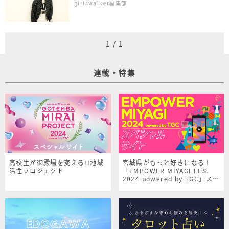
girlswalker編集部
1
/
1
連載・特集
高校生が御殿場を変える!!地域
宮城県がもっと好きになる！
活性プロジェクト
「EMPOWER MIYAGI FES.
2024 powered by TGC」スペ
シャルサイト