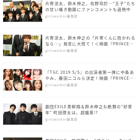
片寄涼太、鈴木伸之、佐野玲於…“王子”たち
の甘い囁き動画にファンコメントも過熱中
girlswalker編集部
片寄涼太、鈴木伸之の「片寄くんに抱かれる
なら…」発言に大慌て！＜映画『PRINCE
OF LEGEND』＞
girlswalker編集部
『TGC 2019 S/S』の出演者第一弾に中条あ
やみ、藤田ニコルら決定！映画『PRINCE
OF REGEND』とのコラボステージも
girlswalker編集部
劇団EXILE青柳翔＆鈴木伸之も絶賛の“好青
年” 町田啓太は、超腹黒!?
girlswalker編集部