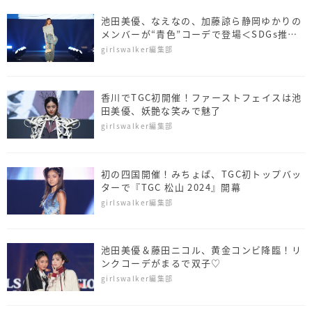
池田美優、なえなの、加藤諒ら静岡ゆかりの
メンバーが“青色”コーデで登場＜SDGs推進
TGC しずおか 2026＞
girlswalker編集部
香川でTGC初開催！ファーストフェイスは池
田美優、妖艶な笑みで魅了
girlswalker編集部
初の四国開催！みちょぱ、TGC初トップバッ
ターで『TGC 松山 2024』開幕
girlswalker編集部
池田美優＆藤田ニコル、黄金コンビ降臨！リ
ンクコーデがまるで双子♡
girlswalker編集部