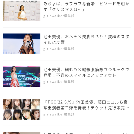
みちょぱ、ラブラブな新婚エピソードを明か
す「クリスマスは…」
girlswalker編集部
池田美優、おへそ×美脚ちらり！抜群のスタ
イルに反響
girlswalker編集部
池田美優、細もも×縦線腹筋際立つルックで
登場！不意のスマイルにノックアウト
girlswalker編集部
『TGC’22 S/S』池田美優、藤田ニコルら豪
華出演者第二弾を発表！チケット先行販売枚
数が歴代1位を記録
girlswalker編集部