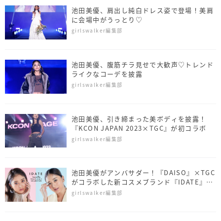
池田美優、肩出し純白ドレス姿で登場！美肩
に会場中がうっとり♡
girlswalker編集部
池田美優、腹筋チラ見せで大歓声♡トレンド
ライクなコーデを披露
girlswalker編集部
池田美優、引き締まった美ボディを披露！
『KCON JAPAN 2023×TGC』が初コラボ
girlswalker編集部
池田美優がアンバサダー！『DAISO』×TGC
がコラボした新コスメブランド『IDATE』が
デビュー
girlswalker編集部