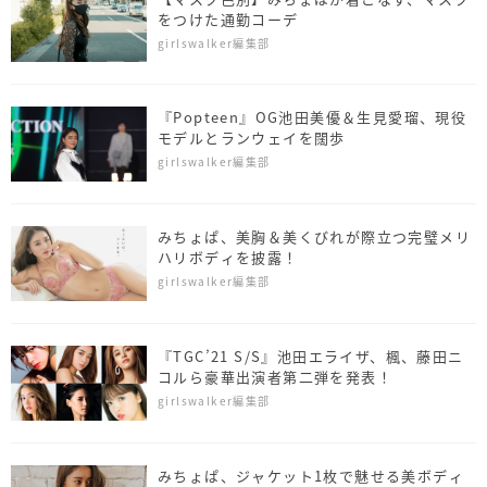
をつけた通勤コーデ
girlswalker編集部
『Popteen』OG池田美優＆生見愛瑠、現役
モデルとランウェイを闊歩
girlswalker編集部
みちょぱ、美胸＆美くびれが際立つ完璧メリ
ハリボディを披露！
girlswalker編集部
『TGC’21 S/S』池田エライザ、楓、藤田ニ
コルら豪華出演者第二弾を発表！
girlswalker編集部
みちょぱ、ジャケット1枚で魅せる美ボディ