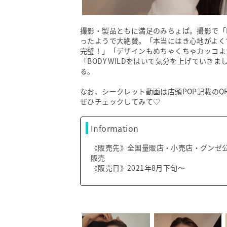
撮影・製品ともに満足のみちょぱ。撮影で「
ったようで大絶賛。「本当にはき心地がよく
完璧！」「デザインもめちゃくちゃカッコよ
「BODY WILDをはいて気分を上げてい
る。
なお、シークレット動画は店頭POP記載の
ぜひチェックしてみて♡
Information
《販売先》全国量販店・小売店・グンゼ公式通販
販売
《販売日》2021年8月下旬〜