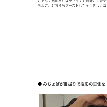
けでなく自由自在なデザインも可能にした新
ちよさ、どちらもブーストした全く新しいコ
みちょぱが自撮りで撮影の裏側を