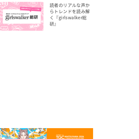
読者のリアルな声か
らトレンドを読み解
く『girlswalker総
研』