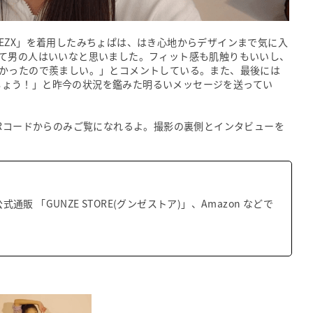
EZX」を着用したみちょぱは、はき心地からデザインまで気に入
て男の人はいいなと思いました。フィット感も肌触りもいいし、
かったので羨ましい。」とコメントしている。また、最後には
きましょう！」と昨今の状況を鑑みた明るいメッセージを送ってい
QRコードからのみご覧になれるよ。撮影の裏側とインタビューを
 「GUNZE STORE(グンゼストア)」、Amazon などで