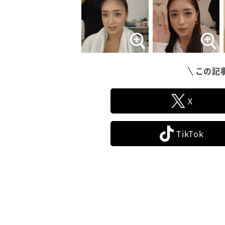
この記
X
TikTok