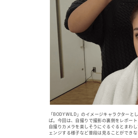
「BODY WILD」のイメージキャラクタ
ぱ。今回は、自撮りで撮影の裏側をレポート
自撮りカメラを楽しそうにぐるぐるとまわし
ェンジする様子など普段は見ることができな