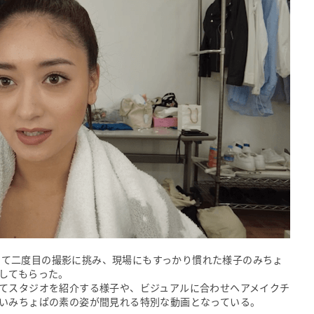
ーとして二度目の撮影に挑み、現場にもすっかり慣れた様子のみちょ
してもらった。
てスタジオを紹介する様子や、ビジュアルに合わせヘアメイクチ
いみちょぱの素の姿が間見れる特別な動画となっている。