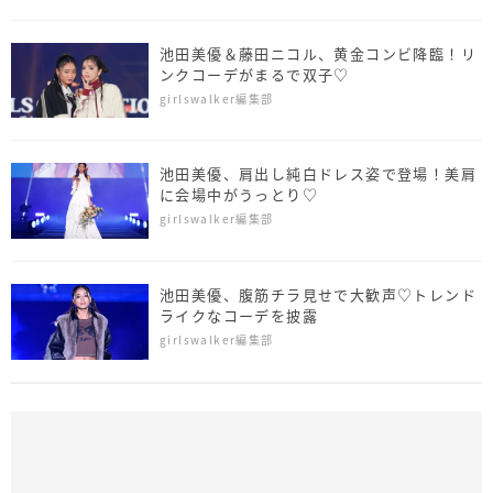
池田美優＆藤田ニコル、黄金コンビ降臨！リ
ンクコーデがまるで双子♡
girlswalker編集部
池田美優、肩出し純白ドレス姿で登場！美肩
に会場中がうっとり♡
girlswalker編集部
池田美優、腹筋チラ見せで大歓声♡トレンド
ライクなコーデを披露
girlswalker編集部