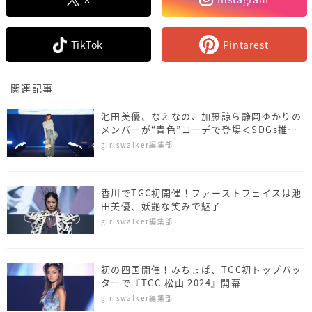
TikTok
Pintarest
関連記事
池田美優、なえなの、加藤諒ら静岡ゆかりの
メンバーが“青色”コーデで登場＜SDGs推進
TGC しずおか 2026＞
girlswalker編集部
香川でTGC初開催！ファーストフェイスは池
田美優、妖艶な笑みで魅了
girlswalker編集部
初の四国開催！みちょぱ、TGC初トップバッ
ターで『TGC 松山 2024』開幕
girlswalker編集部