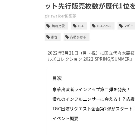
ット先行販売枚数が歴代1位
girlswalker編集部
鶴嶋乃愛
TGC
TGC22SS
マギー
香音
髙橋ひかる
2022年3月21日（月・祝）に国立代々木競
ルズコレクション 2022 SPRING/SUMME
目次
豪華出演者ラインアップ第二弾を発表！
憧れのインフルエンサーに会える！？応援
TGC出演リクエスト企画第2弾がスタート
イベント概要