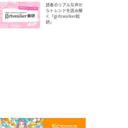
読者のリアルな声か
らトレンドを読み解
く『girlswalker総
研』