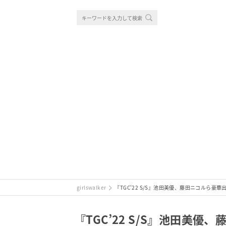
girlswalker
『TGC’22 S/S』池田美優、藤田ニコルら
『TGC’22 S/S』池田美