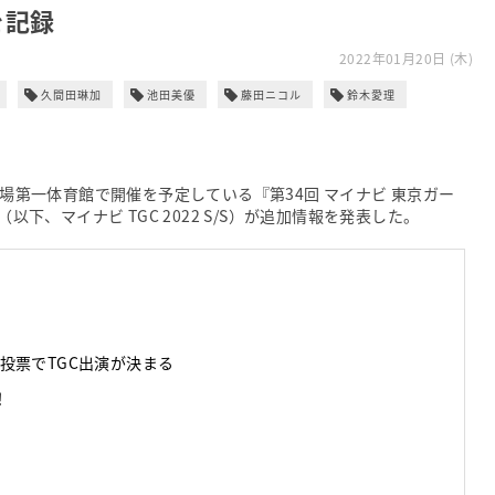
を記録
2022年01月20日 (木)
久間田琳加
池田美優
藤田ニコル
鈴木愛理
技場第一体育館で開催を予定している『第34回 マイナビ 東京ガー
R』（以下、マイナビ TGC 2022 S/S）が追加情報を発表した。
投票でTGC出演が決まる
！