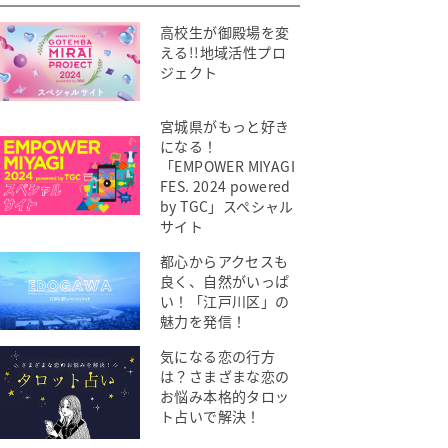
高校生が御殿場を変
える!!地域活性プロ
ジェクト
宮城県がもっと好き
になる！
「EMPOWER MIYAGI
FES. 2024 powered
by TGC」スペシャル
サイト
都心からアクセスも
良く、自然がいっぱ
い！「江戸川区」の
魅力を発信！
気になる恋の行方
は？さまざまな恋の
お悩み本格的タロッ
ト占いで解決！