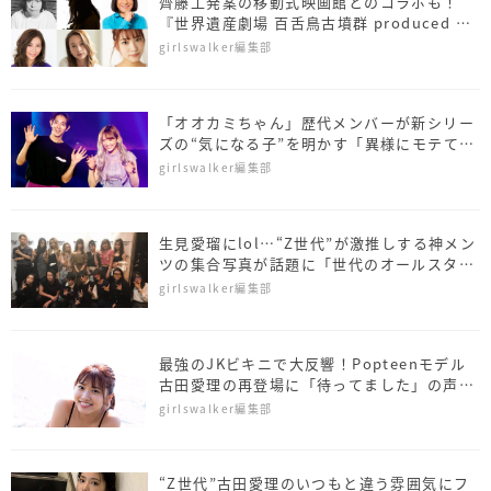
齊藤工発案の移動式映画館とのコラボも！
『世界遺産劇場 百舌鳥古墳群 produced by
TGC』開催決定！
girlswalker編集部
「オオカミちゃん」歴代メンバーが新シリー
ズの“気になる子”を明かす「異様にモテて
る」
girlswalker編集部
生見愛瑠にlol…“Z世代”が激推しする神メン
ツの集合写真が話題に「世代のオールスタ
ー」
girlswalker編集部
最強のJKビキニで大反響！Popteenモデル
古田愛理の再登場に「待ってました」の声続
出
girlswalker編集部
“Z世代”古田愛理のいつもと違う雰囲気にフ