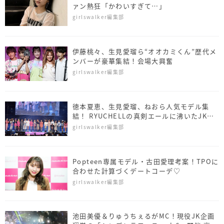
ァン熱狂「かわいすぎて…」
girlswalker編集部
伊藤桃々、生見愛瑠ら“オオカミくん”歴代メ
ンバーが豪華集結！会場大興奮
girlswalker編集部
徳本夏恵、生見愛瑠、ねおら人気モデル集
結！ RYUCHELLの真剣エールに沸いたJK限
定「シンデレラフェスvol.6」
girlswalker編集部
Popteen専属モデル・古田愛理考案！TPOに
合わせた計算づくデートコーデ♡
girlswalker編集部
池田美優＆りゅうちぇるがMC！現役JK企画