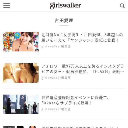
古田愛理
注目度No.1女子高生・古田愛理、3年越しの
願いを叶えて『ヤンジャン』表紙に君臨！
girlswalker編集部
フォロワー数97万人以上を誇るインスタグラ
ビアの女王・似鳥沙也加、『FLASH』表紙＆
巻頭グラビアに君臨！
girlswalker編集部
世界遺産登録記念イベントに齊藤工、
Fukaseらサプライズ登場！
girlswalker編集部