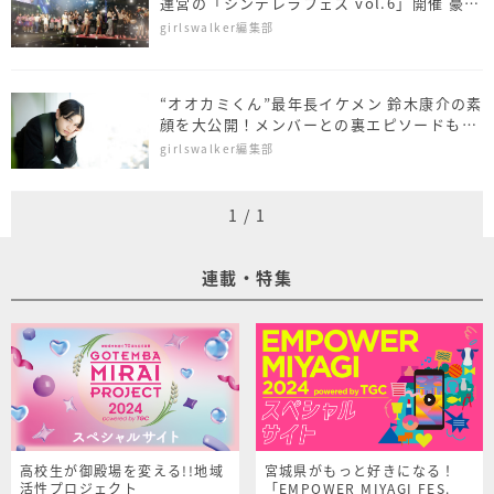
運営の「シンデレラフェス vol.6」開催 豪華
ゲスト集結
girlswalker編集部
“オオカミくん”最年長イケメン 鈴木康介の素
顔を大公開！メンバーとの裏エピソードも必
見＜ITBOY＞
girlswalker編集部
1
/
1
連載・特集
高校生が御殿場を変える!!地域
宮城県がもっと好きになる！
活性プロジェクト
「EMPOWER MIYAGI FES.