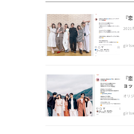
『恋
202
girl
『恋
ョッ
オリジ
girl