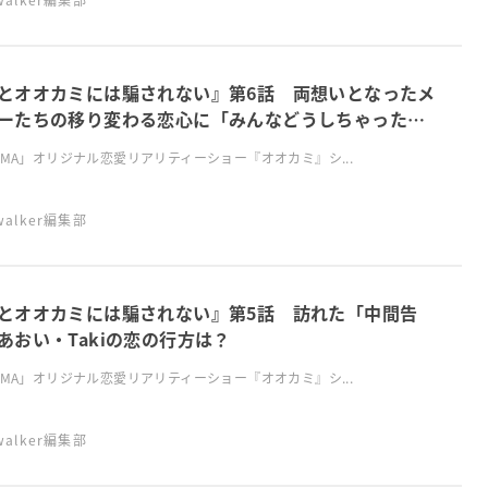
とオオカミには騙されない』第6話 両想いとなったメ
ーたちの移り変わる恋心に「みんなどうしちゃった
」の声
EMA」オリジナル恋愛リアリティーショー『オオカミ』シ...
swalker編集部
とオオカミには騙されない』第5話 訪れた「中間告
あおい・Takiの恋の行方は？
EMA」オリジナル恋愛リアリティーショー『オオカミ』シ...
swalker編集部