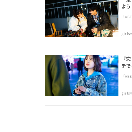
よう
内容
「AB
girl
『恋
チで
「AB
girl