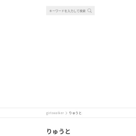
girlswalker
りゅうと
りゅうと