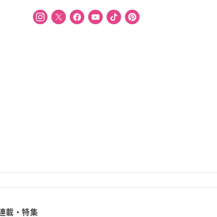
連載・特集