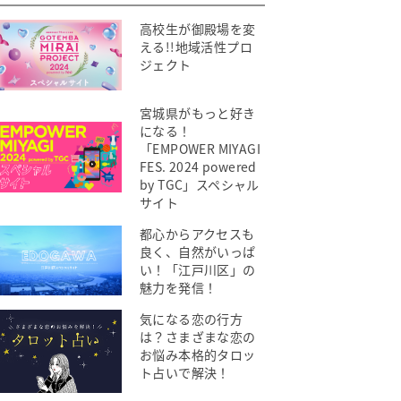
高校生が御殿場を変
える!!地域活性プロ
ジェクト
宮城県がもっと好き
になる！
「EMPOWER MIYAGI
FES. 2024 powered
by TGC」スペシャル
サイト
都心からアクセスも
良く、自然がいっぱ
い！「江戸川区」の
魅力を発信！
気になる恋の行方
は？さまざまな恋の
お悩み本格的タロッ
ト占いで解決！