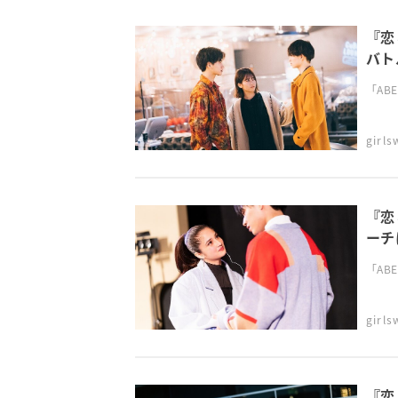
『恋
バト
「AB
girl
『恋
ーチ
「AB
girl
『恋