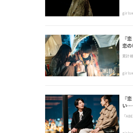
girl
『恋
恋の
累計視
girl
『恋
い…
「AB
girl