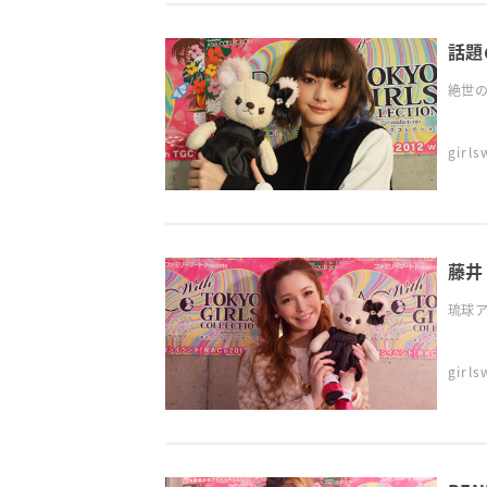
話題
絶世の
girl
藤井
琉球アジ
girl