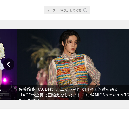
S
佐藤⿓我（ACEes）、ニット制作＆田植え体験を語る
「ACEes全員で田植えをしたい！」＜NAMICS presents T
新潟 2026＞