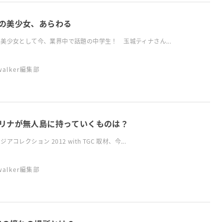
の美少女、あらわる
美少女として今、業界中で話題の中学生！ 玉城ティナさん...
swalker編集部
リナが無人島に持っていくものは？
アコレクション 2012 with TGC 取材、今...
swalker編集部