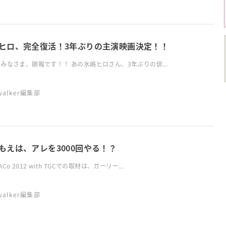
ヒロ、完全復活！3年ぶりの主演映画決定！！
みなさま、朗報です！！ あの水嶋ヒロさん、3年ぶりの俳...
swalker編集部
もえは、アレを3000回やる！？
Co 2012 with TGCでの取材は、ガーリー...
swalker編集部