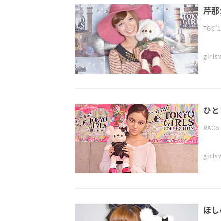
芹那
TGC
girl
ひと
RACo
girl
ほし