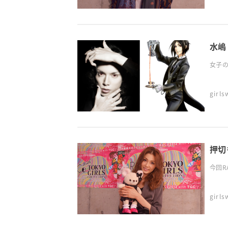
水嶋
女子の
girl
押切
今回RA
girl