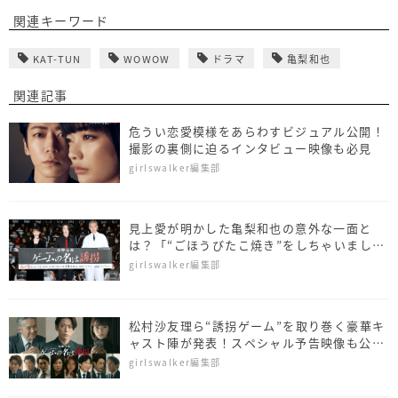
関連キーワード
KAT-TUN
WOWOW
ドラマ
亀梨和也
関連記事
危うい恋愛模様をあらわすビジュアル公開！
撮影の裏側に迫るインタビュー映像も必見
girlswalker編集部
見上愛が明かした亀梨和也の意外な一面と
は？「“ごほうびたこ焼き”をしちゃいまし
た」
girlswalker編集部
松村沙友理ら“誘拐ゲーム”を取り巻く豪華キ
ャスト陣が発表！スペシャル予告映像も公開
『ゲームの名は誘拐』
girlswalker編集部