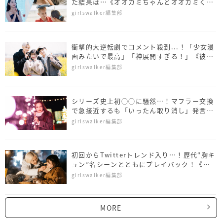
た結果は…《オオカミちゃんとオオカミくん
1~4話ダイジェスト》
girlswalker編集部
衝撃的大逆転劇でコメント殺到...！「少女漫
画みたいで最高」「神展開すぎる！」《彼と
オオカミちゃん 4〜6話ダイジェスト》
girlswalker編集部
シリーズ史上初◯◯に騒然…！マフラー交換
で急接近するも「いったん取り消し」発言
《彼とオオカミちゃん 1〜3話ダイジェス
girlswalker編集部
ト》
初回からTwitterトレンド入り…！歴代“胸キ
ュン”名シーンとともにプレイバック！《新
オオカミちゃん》
girlswalker編集部
MORE