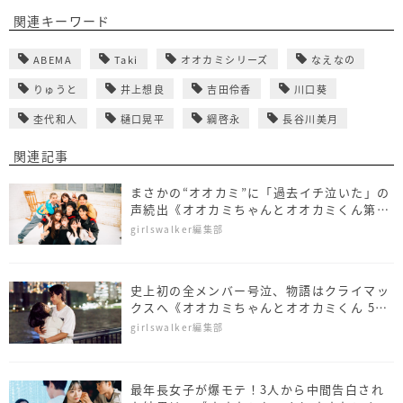
関連キーワード
ABEMA
Taki
オオカミシリーズ
なえなの
りゅうと
井上想良
吉田伶香
川口葵
杢代和人
樋口晃平
綱啓永
長谷川美月
関連記事
まさかの“オオカミ”に「過去イチ泣いた」の
声続出《オオカミちゃんとオオカミくん第9
話~最終話ダイジェスト》
girlswalker編集部
史上初の全メンバー号泣、物語はクライマッ
クスへ《オオカミちゃんとオオカミくん 5~8
話ダイジェスト》
girlswalker編集部
最年長女子が爆モテ！3人から中間告白され