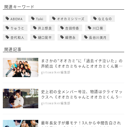
関連キーワード
ABEMA
Taki
オオカミシリーズ
なえなの
りゅうと
井上想良
吉田伶香
川口葵
杢代和人
樋口晃平
綱啓永
長谷川美月
関連記事
まさかの“オオカミ”に「過去イチ泣いた」の
声続出《オオカミちゃんとオオカミくん第9
話~最終話ダイジェスト》
girlswalker編集部
史上初の全メンバー号泣、物語はクライマッ
クスへ《オオカミちゃんとオオカミくん 5~8
話ダイジェスト》
girlswalker編集部
最年長女子が爆モテ！3人から中間告白され