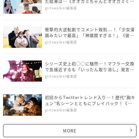
た結果は…《オオカミちゃんとオオカミくん
1~4話ダイジェスト》
girlswalker編集部
衝撃的大逆転劇でコメント殺到...！「少女漫
画みたいで最高」「神展開すぎる！」《彼と
オオカミちゃん 4〜6話ダイジェスト》
girlswalker編集部
シリーズ史上初◯◯に騒然…！マフラー交換
で急接近するも「いったん取り消し」発言
《彼とオオカミちゃん 1〜3話ダイジェス
girlswalker編集部
ト》
初回からTwitterトレンド入り…！歴代“胸キ
ュン”名シーンとともにプレイバック！《新
オオカミちゃん》
girlswalker編集部
MORE