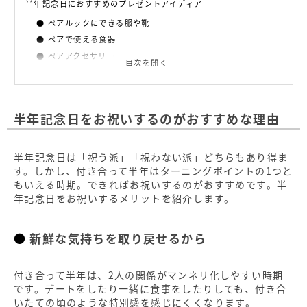
半年記念日におすすめのプレゼントアイディア
ペアルックにできる服や靴
ペアで使える食器
ペアアクセサリー
目次を開く
文房具
革製品
半年記念日におすすめのデートプラン
半年記念日をお祝いするのがおすすめな理由
まったりおうちデート
スペシャルディナーデート
半年記念日は「祝う派」「祝わない派」どちらもあり得ま
温泉やリッチなホテルでお泊まりデート
す。しかし、付き合って半年はターニングポイントの1つと
夜景＆ドライブデート
もいえる時期。できればお祝いするのがおすすめです。半
年記念日をお祝いするメリットを紹介します。
半年記念日に用意したいサプライズ
手紙に想いをしたためる
新鮮な気持ちを取り戻せるから
手料理を作る
2人のフォトアルバム・フォトブックを渡す
付き合って半年は、2人の関係がマンネリ化しやすい時期
半年記念日をお祝いして2人の仲を深めよう
です。デートをしたり一緒に食事をしたりしても、付き合
いたての頃のような特別感を感じにくくなります。