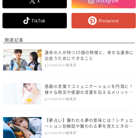
X
Instagram
TikTok
Pintarest
関連記事
運命の人が持つ15個の特徴と、幸せな運命に
出会うためにできること
girlswalker編集部
感謝の言葉でコミュニケーションを円滑に！
様々な例文や感謝の言葉を伝えるメリットも
紹介
girlswalker編集部
【夢占い】襲われる夢の意味とは？シチュエ
ーション別解説や襲われる夢を見たときの対
処法も紹介
girlswalker編集部