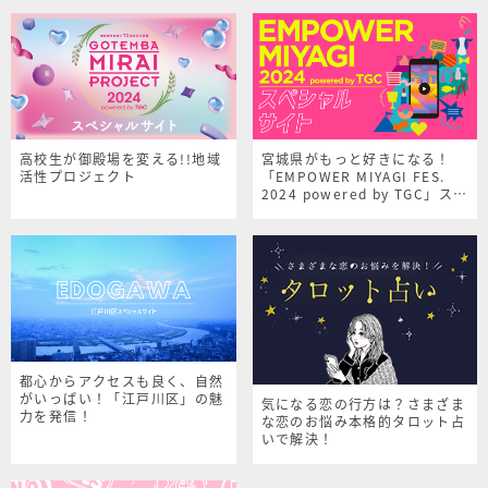
高校生が御殿場を変える!!地域
宮城県がもっと好きになる！
活性プロジェクト
「EMPOWER MIYAGI FES.
2024 powered by TGC」スペ
シャルサイト
都心からアクセスも良く、自然
がいっぱい！「江戸川区」の魅
気になる恋の行方は？さまざま
力を発信！
な恋のお悩み本格的タロット占
いで解決！