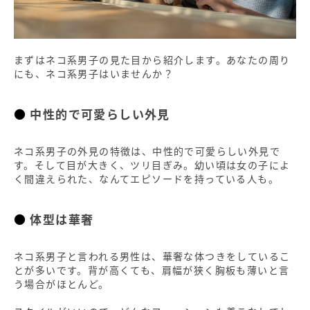
ネコ系男子と相性が良い人
気まぐれなネコ系女子
素直なイヌ系女子
まずはネコ系男子の見た目から紹介します。あなたの周り
自由な相手を受け入れられる人
にも、ネコ系男子はいませんか？
ネコ系男子と付き合ったら
中性的で可愛らしい外見
束縛は絶対NG
依存しない・自立する
気持ちをしっかり伝える
ネコ系男子の外見の特徴は、中性的で可愛らしい外見で
す。そして目が大きく、ツリ目ぎみ。幼い頃は女の子によ
デートは人が少ないところへ
く間違えられた、なんてエピソードを持っている人も。
ファッションやメイクはしっかり！
ネコ系男子を攻略してカップルになろう
体型は華奢
ネコ系男子と言われる男性は、華奢な体つきをしているこ
とが多いです。背が高くても、肩幅が狭く胸板も薄いと言
う場合がほとんど。