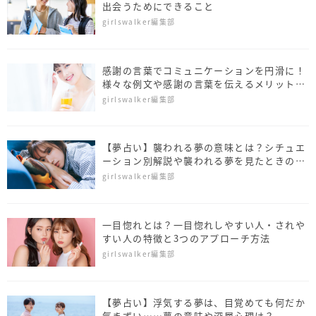
出会うためにできること
girlswalker編集部
感謝の言葉でコミュニケーションを円滑に！
様々な例文や感謝の言葉を伝えるメリットも
紹介
girlswalker編集部
【夢占い】襲われる夢の意味とは？シチュエ
ーション別解説や襲われる夢を見たときの対
処法も紹介
girlswalker編集部
一目惚れとは？一目惚れしやすい人・されや
すい人の特徴と3つのアプローチ方法
girlswalker編集部
【夢占い】浮気する夢は、目覚めても何だか
気まずい……夢の意味や深層心理は？