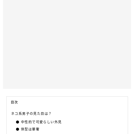
目次
ネコ系男子の見た目は？
中性的で可愛らしい外見
体型は華奢