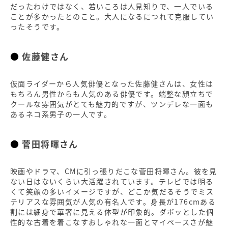
だったわけではなく、若いころは人見知りで、一人でいる
ことが多かったとのこと。大人になるにつれて克服してい
ったそうです。
佐藤健さん
仮面ライダーから人気俳優となった佐藤健さんは、女性は
もちろん男性からも人気のある俳優です。端整な顔立ちで
クールな雰囲気がとても魅力的ですが、ツンデレな一面も
あるネコ系男子の一人です。
菅田将暉さん
映画やドラマ、CMに引っ張りだこな菅田将暉さん。彼を見
ない日はないくらい大活躍されています。テレビでは明る
くて笑顔の多いイメージですが、どこか気だるそうでミス
テリアスな雰囲気が人気の有名人です。身長が176cmある
割には細身で華奢に見える体型が印象的。ダボッとした個
性的な古着を着こなすおしゃれな一面とマイペースさが魅