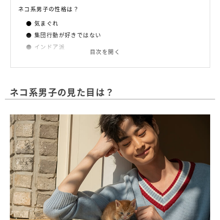
ネコ系男子の性格は？
気まぐれ
集団行動が好きではない
インドア派
目次を開く
一見クールだけど、実は甘えん坊
ネコ系男子の有名人
ネコ系男子の見た目は？
綾野剛さん
佐藤健さん
菅田将暉さん
坂口健太郎さん
京本大我さん
千葉雄大さん
ネコ系男子へのアピール方法
分かりやすいアピールが◎
甘えてきた時には思い切り甘やかす
引き際を心得る
ラインは相手のペースに合わせる