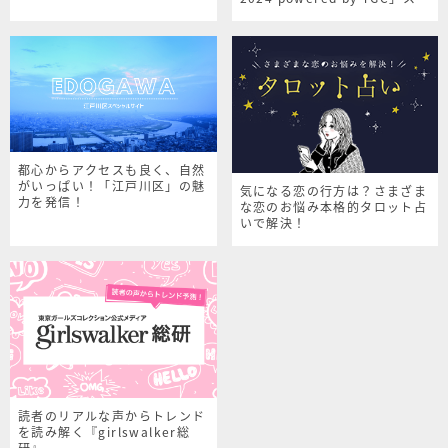
シャルサイト
都心からアクセスも良く、自然
がいっぱい！「江戸川区」の魅
気になる恋の行方は？さまざま
力を発信！
な恋のお悩み本格的タロット占
いで解決！
読者のリアルな声からトレンド
を読み解く『girlswalker総
研』