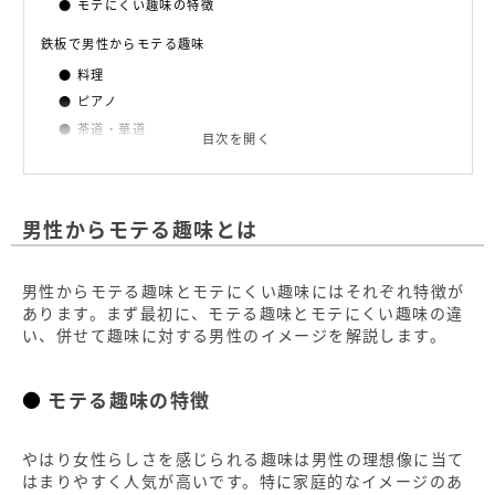
モテにくい趣味の特徴
鉄板で男性からモテる趣味
料理
ピアノ
茶道・華道
目次を開く
映画鑑賞
読書
出会いにも期待できるモテる趣味
男性からモテる趣味とは
旅行
アウトドア
男性からモテる趣味とモテにくい趣味にはそれぞれ特徴が
ジム通い
あります。まず最初に、モテる趣味とモテにくい趣味の違
スポーツ
い、併せて趣味に対する男性のイメージを解説します。
英会話
モテる趣味の特徴
男性からモテにくい趣味
アイドル/観劇
ディズニー
やはり女性らしさを感じられる趣味は男性の理想像に当て
はまりやすく人気が高いです。特に家庭的なイメージのあ
SNS