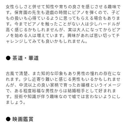
女性らしさと併せて知性や育ちの良さを感じさせる趣味で
す。保育園の先生も遊戯の時間にピアノを弾くので、子ど
もの扱いも心得ているように思ってもらえる場合もありま
す。今までピアノを触ったことがない人は少しハードルが
高く感じるかもしれませんが、実は大人になってからピア
ノを始める人は増えています。興味があれば思い切ってチ
ャレンジしてみても良いかもしれません。
茶道・華道
古風で清楚、また知的な印象もあり男性の憧れの存在にな
れます。少し近寄り難いと感じる男性もいるかもしれませ
んが、中流以上の良い家柄で育ったお嬢様というイメージ
で、ある程度裕福な男性からは結婚相手として好まれま
す。技術や知識が伴う趣味なので嘘では言わないようにし
ましょう。
映画鑑賞