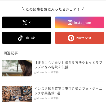
この記事を気に入ったらシェア！
X
Instagram
TikTok
Pintarest
関連記事
【彼氏に会いたい】伝える方法やもっとラブ
ラブになる秘訣を伝授
girlswalker編集部
インスタ映え確実♡東京近郊のフォトジェニ
ックな美術館3選
girlswalker編集部