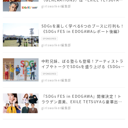
with EXPG」に初参戦 『SDGs FES in
girlswalker編集部
EDOGAWA supported by TGC』開催決定
SDGsを楽しく学べる6つのブースに行列も！
《SDGs FES in EDOGAWAレポート後編》
girlswalker編集部
中町兄妹、ぼる塾らも登場！アーティストラ
イブやトークでSDGsを盛り上げる《SDGs
FES in EDOGAWA》
girlswalker編集部
『SDGs FES in EDOGAWA』開催決定！ト
ラウデン直美、EXILE TETSUYAら豪華出演
者を発表
girlswalker編集部