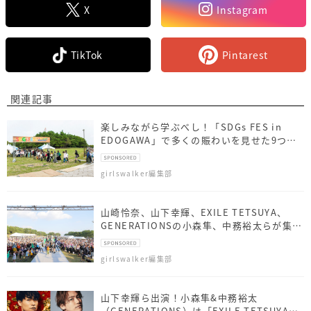
X
Instagram
TikTok
Pintarest
関連記事
楽しみながら学ぶべし！「SDGs FES in
EDOGAWA」で多くの賑わいを見せた9つの
体験型ブースとは？
girlswalker編集部
山崎怜奈、山下幸輝、EXILE TETSUYA、
GENERATIONSの小森隼、中務裕太らが集
結！江戸川区「誰一人孤独にならず、喜怒哀
楽が出せる区へ」
girlswalker編集部
山下幸輝ら出演！小森隼&中務裕太
（GENERATIONS）は「EXILE TETSUYA