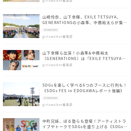
girlswalker編集部
山崎怜奈、山下幸輝、EXILE TETSUYA、
GENERATIONSの小森隼、中務裕太らが集
結！江戸川区「誰一人孤独にならず、喜怒哀
楽が出せる区へ」
girlswalker編集部
山下幸輝ら出演！小森隼&中務裕太
（GENERATIONS）は「EXILE TETSUYA
with EXPG」に初参戦 『SDGs FES in
girlswalker編集部
EDOGAWA supported by TGC』開催決定
SDGsを楽しく学べる6つのブースに行列も！
《SDGs FES in EDOGAWAレポート後編》
girlswalker編集部
中町兄妹、ぼる塾らも登場！アーティストラ
イブやトークでSDGsを盛り上げる《SDGs