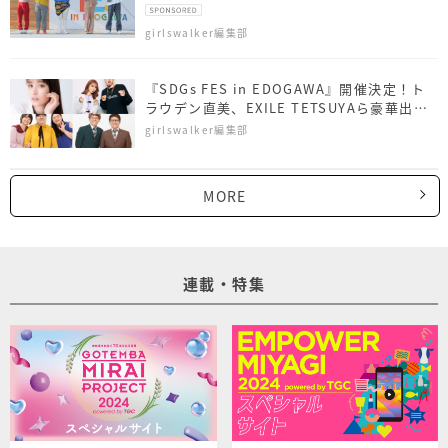
FES in EDOGAWA》
girlswalker編集部
『SDGs FES in EDOGAWA』開催決定！ト
ラウデン直美、EXILE TETSUYAら豪華出演
者を発表
girlswalker編集部
MORE
連載・特集