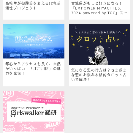
高校生が御殿場を変える!!地域
宮城県がもっと好きになる！
活性プロジェクト
「EMPOWER MIYAGI FES.
2024 powered by TGC」スペ
シャルサイト
都心からアクセスも良く、自然
がいっぱい！「江戸川区」の魅
気になる恋の行方は？さまざま
力を発信！
な恋のお悩み本格的タロット占
いで解決！