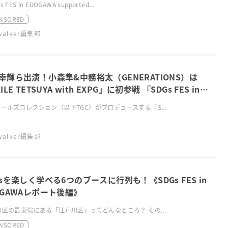
 FES in EDOGAWA supported...
NSORED
swalker編集部
幸輝ら出演！小森隼&中務裕太（GENERATIONS）は
ILE TETSUYA with EXPG」に初参戦 『SDGs FES in
GAWA supported by TGC』開催決定
ールズコレクション（以下TGC）がプロデュースする『S...
swalker編集部
Gsを楽しく学べる6つのブースに行列も！《SDGs FES in
OGAWAレポート後編》
3区の最東端にある「江戸川区」ってどんなところ？ その...
NSORED