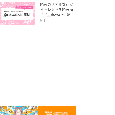
読者のリアルな声か
らトレンドを読み解
く『girlswalker総
研』