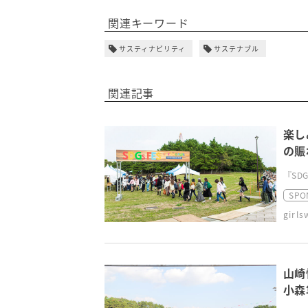
関連キーワード
サスティナビリティ
サステナブル
関連記事
楽し
の賑
『SDGs
SPO
girl
山崎
小森
ず、