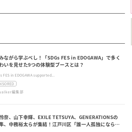
みながら学ぶべし！「SDGs FES in EDOGAWA」で多く
わいを見せた9つの体験型ブースとは？
 FES in EDOGAWA supported...
NSORED
swalker編集部
怜奈、山下幸輝、EXILE TETSUYA、GENERATIONSの
隼、中務裕太らが集結！江戸川区「誰一人孤独になら
喜怒哀楽が出せる区へ」