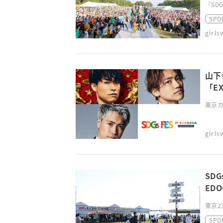
『SDGs
SPO
girl
山下
「EX
EDO
東京ガ
girl
SD
ED
東京2
SPO