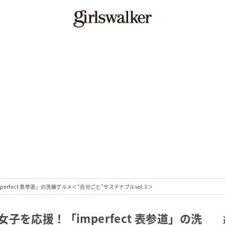
rfect 表参道」の洗練グルメ＜“自分ごと”サステナブルvol.3＞
を応援！「imperfect 表参道」の洗