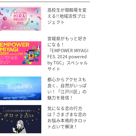
高校生が御殿場を変
える!!地域活性プロ
ジェクト
宮城県がもっと好き
になる！
「EMPOWER MIYAGI
FES. 2024 powered
by TGC」スペシャル
サイト
都心からアクセスも
良く、自然がいっぱ
い！「江戸川区」の
魅力を発信！
気になる恋の行方
は？さまざまな恋の
お悩み本格的タロッ
ト占いで解決！