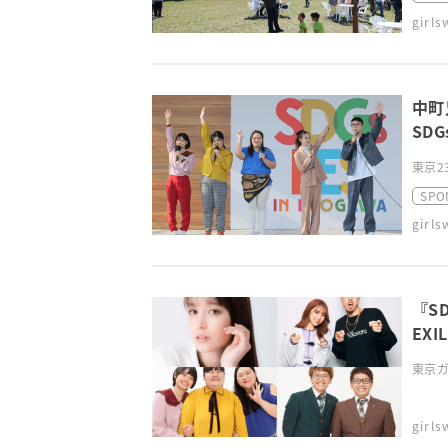
girl
中町
SDG
東京2
SPO
girl
『S
EX
東京ガ
girl