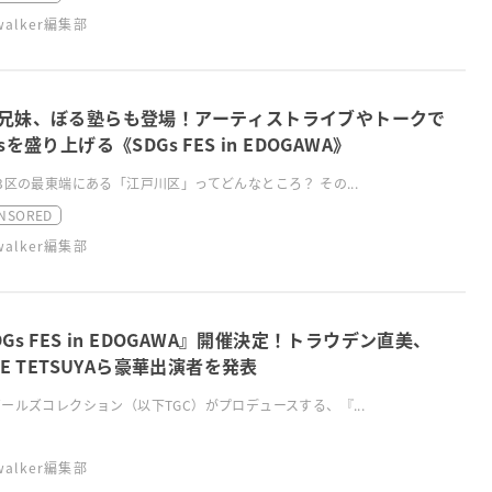
swalker編集部
兄妹、ぼる塾らも登場！アーティストライブやトークで
sを盛り上げる《SDGs FES in EDOGAWA》
3区の最東端にある「江戸川区」ってどんなところ？ その...
NSORED
swalker編集部
DGs FES in EDOGAWA』開催決定！トラウデン直美、
ILE TETSUYAら豪華出演者を発表
ールズコレクション（以下TGC）がプロデュースする、『...
swalker編集部