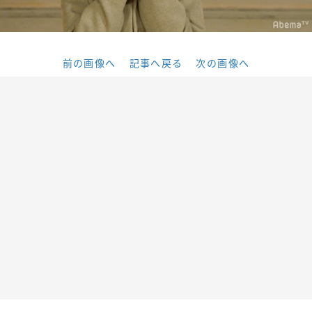
前の画像へ
記事へ戻る
次の画像へ