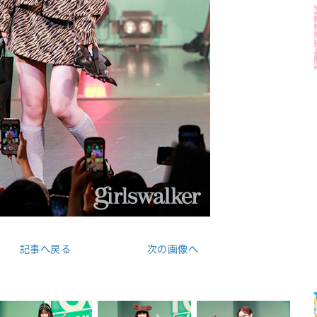
記事へ戻る
次の画像へ