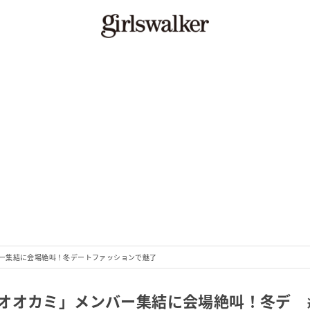
ー集結に会場絶叫！冬デートファッションで魅了
オオカミ」メンバー集結に会場絶叫！冬デ