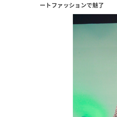
ートファッションで魅了