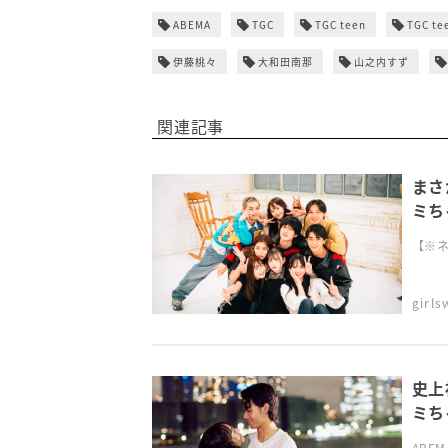
ABEMA
TGC
TGC teen
TGC te
伊藤桃々
大和田南那
山之内すず
関連記事
まさ
ミち
【※ネ
girl
史上
ミち
ABE