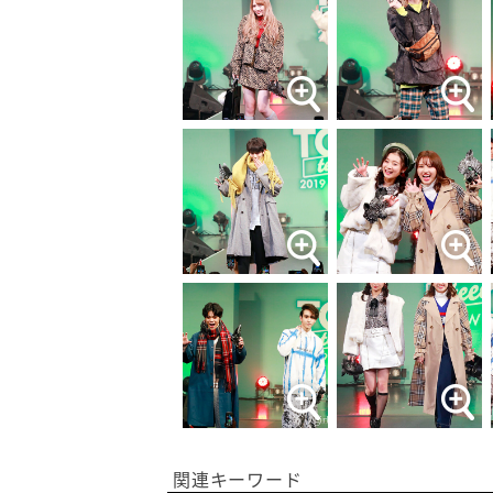
関連キーワード