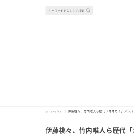
girlswalker
伊藤桃々、竹内唯人ら歴代「オオカミ」メンバ
伊藤桃々、竹内唯人ら歴代「