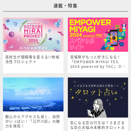
連載・特集
高校生が御殿場を変える!!地域
宮城県がもっと好きになる！
活性プロジェクト
「EMPOWER MIYAGI FES.
2024 powered by TGC」スペ
シャルサイト
都心からアクセスも良く、自然
がいっぱい！「江戸川区」の魅
気になる恋の行方は？さまざま
力を発信！
な恋のお悩み本格的タロット占