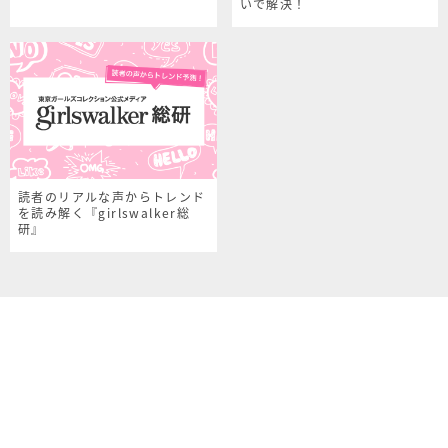
いで解決！
読者のリアルな声からトレンド
を読み解く『girlswalker総
研』