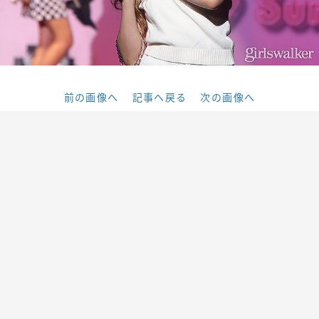
前の画像へ
記事へ戻る
次の画像へ