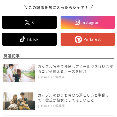
この記事を気に入ったらシェア！
X
Instagram
TikTok
Pintarest
関連記事
カップル写真で仲良しアピール♡きれいに撮
るコツや映えるポーズを紹介
girlswalker編集部
カップルのおうち時間の過ごし方と準備っ
て？彼氏が彼女にしてほしいこと
girlswalker編集部