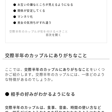
お互いの嫌なところが見えるようになる
関係が安定してくる
マンネリ化
男女の気持ちがすれ違う
交際半年のカップルが気を付けるべきこと
目次を開く
常に刺激を取り入れることを意識する
相手に感謝する気持ちを忘れない
自分磨きを怠らない
交際半年のカップルにありがちなこと
ルール作りをしっかりとする
おわりに
ここでは、
交際半年のカップルにありがちなこと
をいくつ
かご紹介します。交際半年のカップルには、一体どのよう
な特徴があるのでしょうか。
相手の好みがわかるようになる
交際半年のカップルは、食事、音楽、時間の使い方など