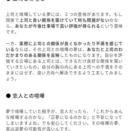
上司と喧嘩している夢には、２つの意味があります。もし
現実で
上司と良い関係を築けていて何も問題がない
のな
ら、
あなたが今後仕事場で高い評価が得られる
という意味
です。
一方、
実際に上司との関係が良くなかったり不満を感じて
いる
ならば、その上司との喧嘩の夢は、
あなたと上司のわ
だかまりのある関係を反映
したものになります。自分を評
価する立場にある上司とは、できるだけ良好な関係を築い
ていきたいもの。自分の胸の内にある上司への不満をその
ままにはせず、良い方向へ解決できるよう工夫してみまし
ょう。
恋人との喧嘩
夢で喧嘩していた相手が、恋人だったら、「これからあん
な喧嘩するのかな」「正夢になるのかな」と不安になって
しまいますよね。でも安心してください。その喧嘩の夢、
実は逆夢の可能性が高いんです。