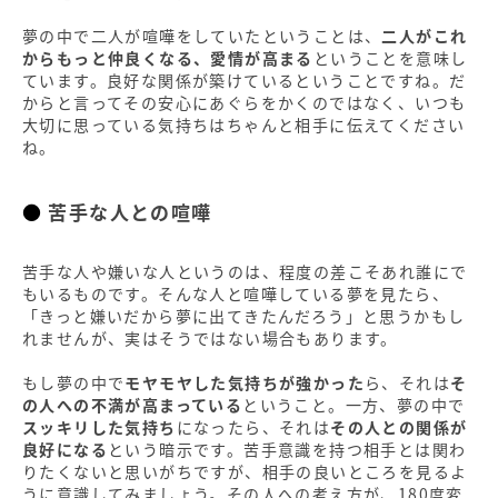
夢の中で二人が喧嘩をしていたということは、
二人がこれ
からもっと仲良くなる、愛情が高まる
ということを意味し
ています。良好な関係が築けているということですね。だ
からと言ってその安心にあぐらをかくのではなく、いつも
大切に思っている気持ちはちゃんと相手に伝えてください
ね。
苦手な人との喧嘩
苦手な人や嫌いな人というのは、程度の差こそあれ誰にで
もいるものです。そんな人と喧嘩している夢を見たら、
「きっと嫌いだから夢に出てきたんだろう」と思うかもし
れませんが、実はそうではない場合もあります。
もし夢の中で
モヤモヤした気持ちが強かった
ら、それは
そ
の人への不満が高まっている
ということ。一方、夢の中で
スッキリした気持ち
になったら、それは
その人との関係が
良好になる
という暗示です。苦手意識を持つ相手とは関わ
りたくないと思いがちですが、相手の良いところを見るよ
うに意識してみましょう。その人への考え方が、180度変