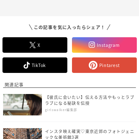
この記事を気に入ったらシェア！
X
Instagram
TikTok
Pintarest
関連記事
【彼氏に会いたい】伝える方法やもっとラブ
ラブになる秘訣を伝授
girlswalker編集部
インスタ映え確実♡東京近郊のフォトジェニ
ックな美術館3選