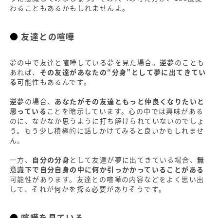
わることもあるかもしれませんよ。
友達との喧嘩
夢の中で友達と喧嘩している夢を見た場合。
逆夢
のことも
あれば、
その友達があなたの“分身”として夢に出てきてい
る
可能性もあるんです。
逆夢
の場合、
あなたがその友達ともっと仲良くなりたいと
思っている
ことを暗示しています。心の中では興味がある
のに、なかなか思うように打ち解けられていないのでしょ
う。もう少し積極的に話しかけてみると良いかもしれませ
ん。
一方、
自分の分身
として友達が夢に出てきている場合、
無
意識下で自分自身の中に何か引っかかっていることがある
可能性があります。友達との喧嘩の内容などをよく思い出
して、それが何かを探る必要がありそうです。
喧嘩を見ている