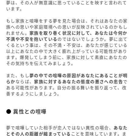
夢は、その人が無意識に思っていることを映すと言われて
います。
もし家族と喧嘩をする夢を見た場合は、それはあなたの家
族への思いや家庭環境への思いが反映されているのかもし
れません。
家族を取り巻く状況に対して、あなたは今何か
不満や不安を抱いている
のではないでしょうか。夢に出て
くるという事は、その不満・不安は、あなたが感じている
以上にあなたの中で大きく膨れ上がっている可能性があり
ます。爆発してしまう前に、家族に対して素直にあなたの
その気持ちを伝えてみましょう。
また、もし
夢の中での喧嘩の原因があなたにあることが明
らか
ならば、
家族に対するあなたの態度の悪さへの忠告
で
ある可能性があります。自分の振る舞いを振り返って、改
善するようにしましょう。
異性との喧嘩
夢で喧嘩していた相手が恋人ではない異性の場合、
あなた
とその人の距離が縮まっている
ことを意味しています。ま