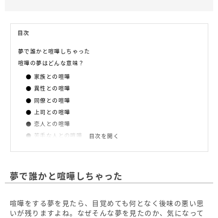
目次
夢で誰かと喧嘩しちゃった
喧嘩の夢はどんな意味？
家族との喧嘩
異性との喧嘩
同僚との喧嘩
上司との喧嘩
恋人との喧嘩
苦手な人との喧嘩
目次を開く
友達との喧嘩
喧嘩を見ている
夢で誰かと喧嘩しちゃった
おわりに
喧嘩をする夢を見たら、目覚めても何となく後味の悪い思
いが残りますよね。なぜそんな夢を見たのか、気になって