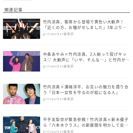
関連記事
竹内涼真、客席から登場で黄色い大歓声！
「近くの方、お騒がせしました」3年ぶりに
カムバ
girlswalker編集部
中条あやみ×竹内涼真、2人揃って投げキッ
ス♡ 大歓声に「いや、そんな…」と竹内が大
照れ
girlswalker編集部
竹内涼真×溝端淳平、お互いの魅力を語り合
う「日本一女性を守るのが絵になる人」
girlswalker編集部
平手友梨奈が緊急参戦！竹内涼真×新木優子
ら『六本木クラス』の新展開を明かして会場
大興奮！
girlswalker編集部