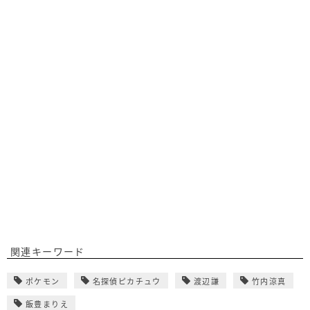
関連キーワード
ポケモン
名探偵ピカチュウ
渡辺謙
竹内涼真
飯豊まりえ