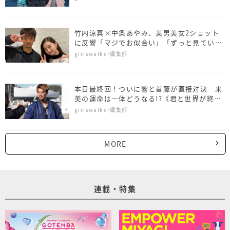
竹内涼真×中条あやみ、美男美女2ショット
に反響「マジでお似合い」「ずっと見ていた
い」
girlswalker編集部
本日最終回！ついに響と首藤が直接対決 来
美の運命は一体どうなる!?《君と世界が終わ
る日に最終回あらすじ》
girlswalker編集部
MORE
連載・特集