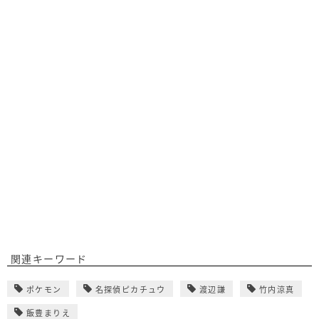
関連キーワード
ポケモン
名探偵ピカチュウ
渡辺謙
竹内涼真
飯豊まりえ