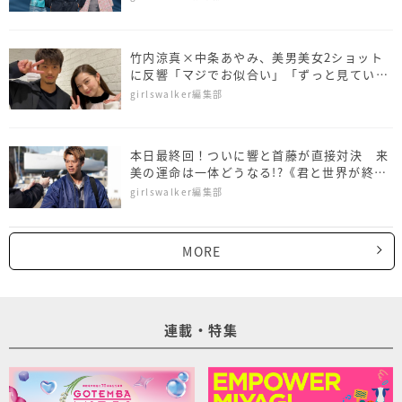
竹内涼真×中条あやみ、美男美女2ショット
に反響「マジでお似合い」「ずっと見ていた
い」
girlswalker編集部
本日最終回！ついに響と首藤が直接対決 来
美の運命は一体どうなる!?《君と世界が終わ
る日に最終回あらすじ》
girlswalker編集部
MORE
連載・特集