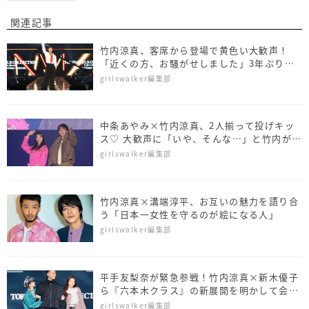
関連記事
竹内涼真、客席から登場で黄色い大歓声！
「近くの方、お騒がせしました」3年ぶりに
カムバ
girlswalker編集部
中条あやみ×竹内涼真、2人揃って投げキッ
ス♡ 大歓声に「いや、そんな…」と竹内が大
照れ
girlswalker編集部
竹内涼真×溝端淳平、お互いの魅力を語り合
う「日本一女性を守るのが絵になる人」
girlswalker編集部
平手友梨奈が緊急参戦！竹内涼真×新木優子
ら『六本木クラス』の新展開を明かして会場
大興奮！
girlswalker編集部