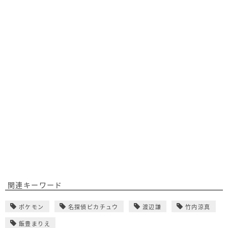
関連キーワード
ポケモン
名探偵ピカチュウ
渡辺謙
竹内涼真
飯豊まりえ