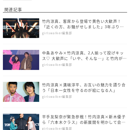
関連記事
竹内涼真、客席から登場で黄色い大歓声！
「近くの方、お騒がせしました」3年ぶりに
カムバ
girlswalker編集部
中条あやみ×竹内涼真、2人揃って投げキッ
ス♡ 大歓声に「いや、そんな…」と竹内が大
照れ
girlswalker編集部
竹内涼真×溝端淳平、お互いの魅力を語り合
う「日本一女性を守るのが絵になる人」
girlswalker編集部
平手友梨奈が緊急参戦！竹内涼真×新木優子
ら『六本木クラス』の新展開を明かして会場
大興奮！
girlswalker編集部