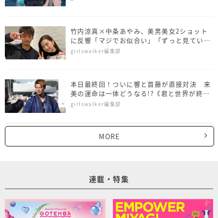
竹内涼真×中条あやみ、美男美女2ショット
に反響「マジでお似合い」「ずっと見ていた
い」
girlswalker編集部
本日最終回！ついに響と首藤が直接対決 来
美の運命は一体どうなる!?《君と世界が終わ
る日に最終回あらすじ》
girlswalker編集部
MORE
連載・特集