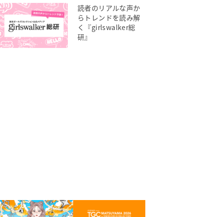
読者のリアルな声か
らトレンドを読み解
く『girlswalker総
研』