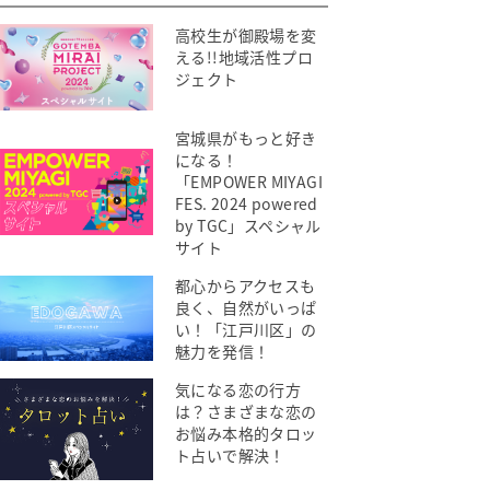
高校生が御殿場を変
える!!地域活性プロ
ジェクト
宮城県がもっと好き
になる！
「EMPOWER MIYAGI
FES. 2024 powered
by TGC」スペシャル
サイト
都心からアクセスも
良く、自然がいっぱ
い！「江戸川区」の
魅力を発信！
気になる恋の行方
は？さまざまな恋の
お悩み本格的タロッ
ト占いで解決！