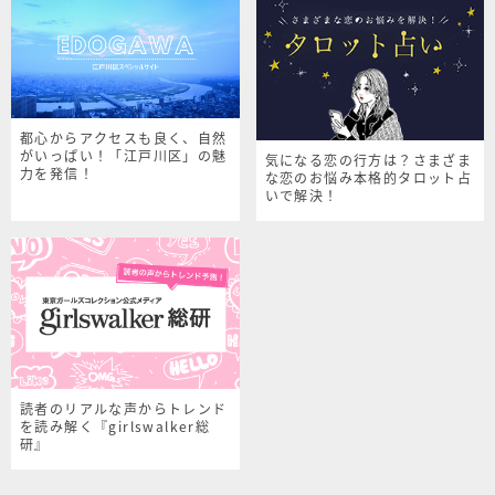
都心からアクセスも良く、自然
がいっぱい！「江戸川区」の魅
気になる恋の行方は？さまざま
力を発信！
な恋のお悩み本格的タロット占
いで解決！
読者のリアルな声からトレンド
を読み解く『girlswalker総
研』