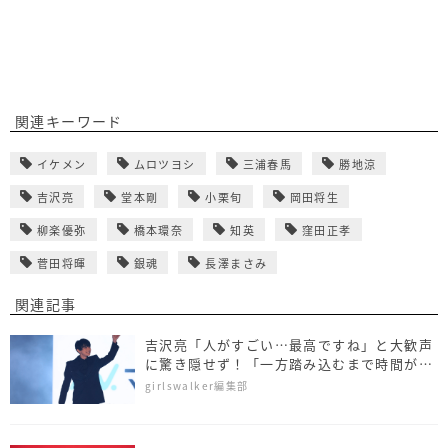
関連キーワード
イケメン
ムロツヨシ
三浦春馬
勝地涼
吉沢亮
堂本剛
小栗旬
岡田将生
柳楽優弥
橋本環奈
知英
窪田正孝
菅田将暉
銀魂
長澤まさみ
関連記事
吉沢亮「人がすごい…最高ですね」と大歓声
に驚き隠せず！「一方踏み込むまで時間がか
かるタイプ」と自己分析も
girlswalker編集部