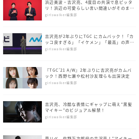
浜辺美波・吉沢亮、4度目の共演で息ピッタ
リ！浜辺の可愛らしい言い間違いがそのまま
OKに！？
girlswalker編集部
吉沢亮が2年ぶりにTGC にカムバック！「カ
ッコ良すぎる」「イケメン」「最高」の声
《TGC 2021 AW》
girlswalker編集部
『TGC’21 A/W』2年ぶりに吉沢亮がカムバ
ック！西野七瀬や松村沙友理らも出演決定
girlswalker編集部
吉沢亮、冷酷な表情にギャップに萌え“黒髪
マイキー”のビジュアル解禁！
girlswalker編集部
東リベ、佐野万次郎役の吉沢亮！“マイキー