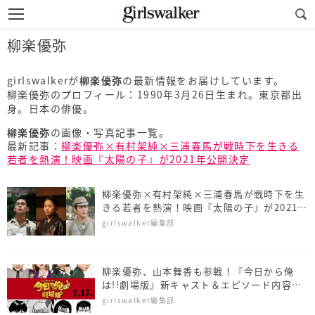
柳楽優弥
girlswalkerが
柳楽優弥
の最新情報をお届けしています。
柳楽優弥のプロフィール：1990年3月26日生まれ。東京都出
身。日本の俳優。
柳楽優弥
の画像・写真記事一覧。
最新記事：
柳楽優弥×有村架純×三浦春馬が戦時下を生きる
若者を熱演！映画『太陽の子』が2021年公開決定
柳楽優弥×有村架純×三浦春馬が戦時下を生
きる若者を熱演！映画『太陽の子』が2021年
公開決定
girlswalker編集部
柳楽優弥、山本舞香も参戦！『今日から俺
は!!劇場版』新キャスト＆エピソード内容が
解禁に
girlswalker編集部