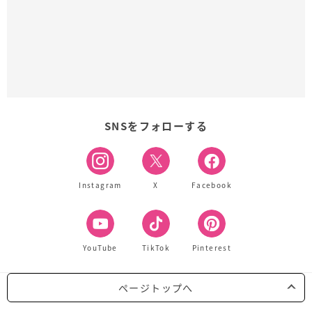
SNSをフォローする
Instagram
X
Facebook
YouTube
TikTok
Pinterest
ページトップへ