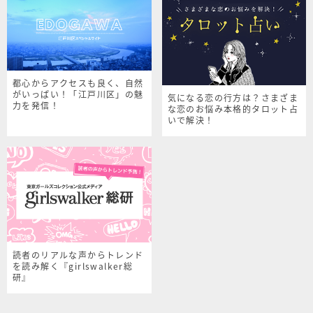
都心からアクセスも良く、自然
がいっぱい！「江戸川区」の魅
気になる恋の行方は？さまざま
力を発信！
な恋のお悩み本格的タロット占
いで解決！
読者のリアルな声からトレンド
を読み解く『girlswalker総
研』