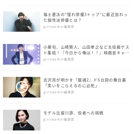
福士蒼汰の“憧れ俳優3トップ”に最近加わっ
た個性派俳優とは？
girlswalker編集部
小栗旬、山崎賢人、山田孝之など主役級ゲス
ト集結！『今日から俺は！！』映画並キャス
トにファン歓喜
girlswalker編集部
吉沢亮が明かす『銀魂2』ドS台詞の舞台裏
「笑いをこらえるのに必死」
girlswalker編集部
モデル比留川游、役者への挑戦
girlswalker編集部