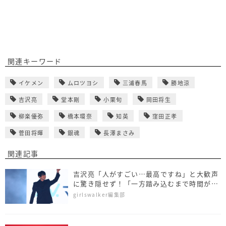
関連キーワード
イケメン
ムロツヨシ
三浦春馬
勝地涼
吉沢亮
堂本剛
小栗旬
岡田将生
柳楽優弥
橋本環奈
知英
窪田正孝
菅田将暉
銀魂
長澤まさみ
関連記事
吉沢亮「人がすごい…最高ですね」と大歓声
に驚き隠せず！「一方踏み込むまで時間がか
かるタイプ」と自己分析も
girlswalker編集部