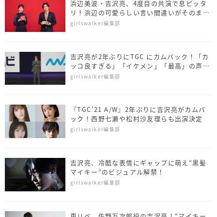
浜辺美波・吉沢亮、4度目の共演で息ピッタ
リ！浜辺の可愛らしい言い間違いがそのまま
OKに！？
girlswalker編集部
吉沢亮が2年ぶりにTGC にカムバック！「カ
ッコ良すぎる」「イケメン」「最高」の声
《TGC 2021 AW》
girlswalker編集部
『TGC’21 A/W』2年ぶりに吉沢亮がカムバ
ック！西野七瀬や松村沙友理らも出演決定
girlswalker編集部
吉沢亮、冷酷な表情にギャップに萌え“黒髪
マイキー”のビジュアル解禁！
girlswalker編集部
東リベ、佐野万次郎役の吉沢亮！“マイキー