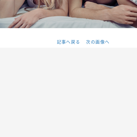
記事へ戻る
次の画像へ