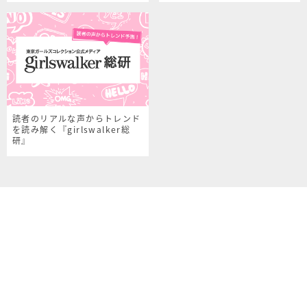
読者のリアルな声からトレンド
を読み解く『girlswalker総
研』