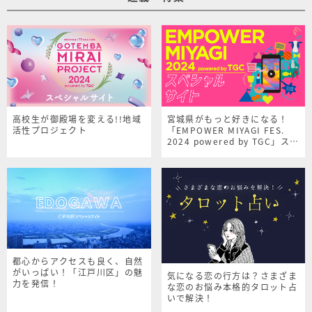
高校生が御殿場を変える!!地域
宮城県がもっと好きになる！
活性プロジェクト
「EMPOWER MIYAGI FES.
2024 powered by TGC」スペ
シャルサイト
都心からアクセスも良く、自然
がいっぱい！「江戸川区」の魅
気になる恋の行方は？さまざま
力を発信！
な恋のお悩み本格的タロット占
いで解決！