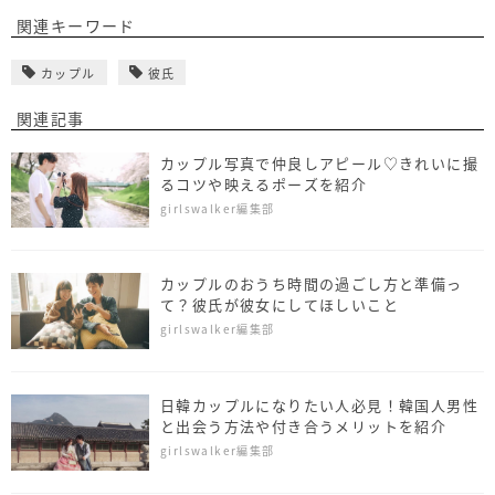
関連キーワード
カップル
彼氏
関連記事
カップル写真で仲良しアピール♡きれいに撮
るコツや映えるポーズを紹介
girlswalker編集部
カップルのおうち時間の過ごし方と準備っ
て？彼氏が彼女にしてほしいこと
girlswalker編集部
日韓カップルになりたい人必見！韓国人男性
と出会う方法や付き合うメリットを紹介
girlswalker編集部