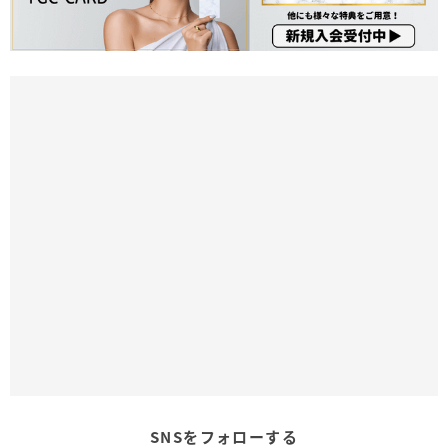
SNSをフォローする