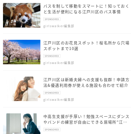
バスを制して移動をスマートに！知っておく
と生活が便利になる江戸川区のバス事情
girlswalker編集部
江戸川区のお花見スポット！桜名所から穴場
スポットまで10選
girlswalker編集部
江戸川区は新婚夫婦への支援も抜群！申請方
法&優遇利用券が使える施設も合わせて紹介
girlswalker編集部
中高生支援が手厚い！勉強スペースにダンス
やバンドの練習が自由にできる居場所“江戸
川区共育プラザ”が魅力的