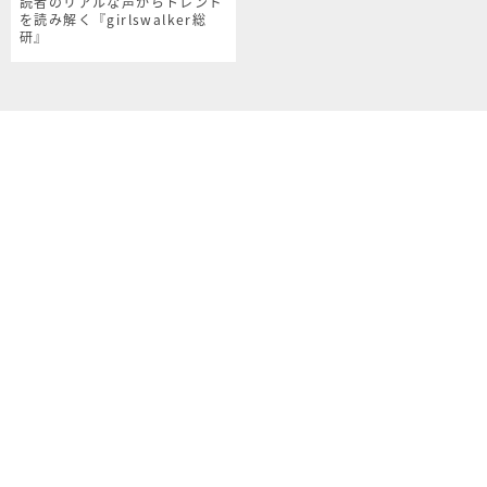
読者のリアルな声からトレンド
を読み解く『girlswalker総
研』