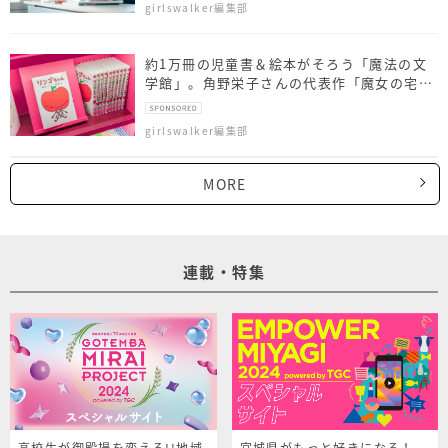
girlswalker編集部
約1万冊の児童書＆絵本がそろう「魔法の文
学館」。角野栄子さんの代表作「魔女の宅急
便」など、おすすめ本10選
girlswalker編集部
MORE
連載・特集
高校生が御殿場を変える!!地域
宮城県がもっと好きになる！