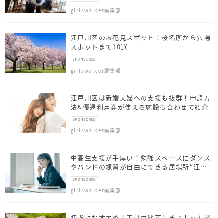
girlswalker編集部
江戸川区のお花見スポット！桜名所から穴場
スポットまで10選
girlswalker編集部
江戸川区は新婚夫婦への支援も抜群！申請方
法&優遇利用券が使える施設も合わせて紹介
girlswalker編集部
中高生支援が手厚い！勉強スペースにダンス
やバンドの練習が自由にできる居場所“江戸
川区共育プラザ”が魅力的
girlswalker編集部
初詣におすすめ！実は由緒正しきスポットが