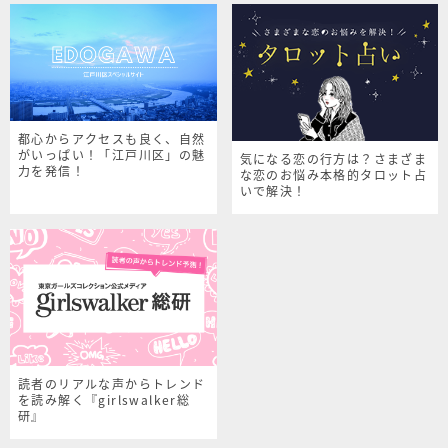
都心からアクセスも良く、自然
がいっぱい！「江戸川区」の魅
気になる恋の行方は？さまざま
力を発信！
な恋のお悩み本格的タロット占
いで解決！
読者のリアルな声からトレンド
を読み解く『girlswalker総
研』