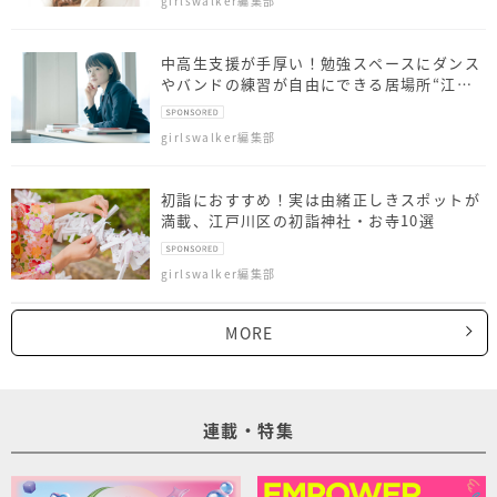
girlswalker編集部
中高生支援が手厚い！勉強スペースにダンス
やバンドの練習が自由にできる居場所“江戸
川区共育プラザ”が魅力的
girlswalker編集部
初詣におすすめ！実は由緒正しきスポットが
満載、江戸川区の初詣神社・お寺10選
girlswalker編集部
MORE
連載・特集