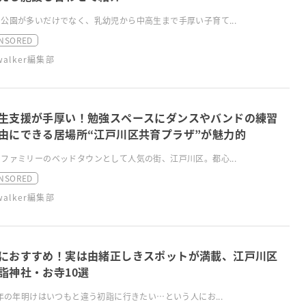
公園が多いだけでなく、乳幼児から中高生まで手厚い子育て...
NSORED
swalker編集部
生支援が手厚い！勉強スペースにダンスやバンドの練習
由にできる居場所“江戸川区共育プラザ”が魅力的
ファミリーのベッドタウンとして人気の街、江戸川区。都心...
NSORED
swalker編集部
におすすめ！実は由緒正しきスポットが満載、江戸川区
詣神社・お寺10選
4年の年明けはいつもと違う初詣に行きたい…という人にお...