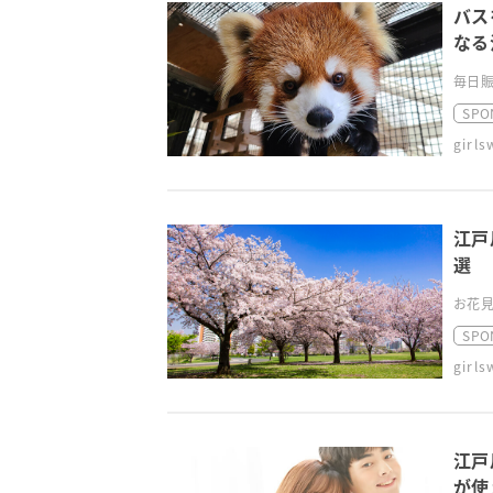
バス
なる
毎日賑
SPO
girl
江戸
選
お花見
SPO
girl
江戸
が使