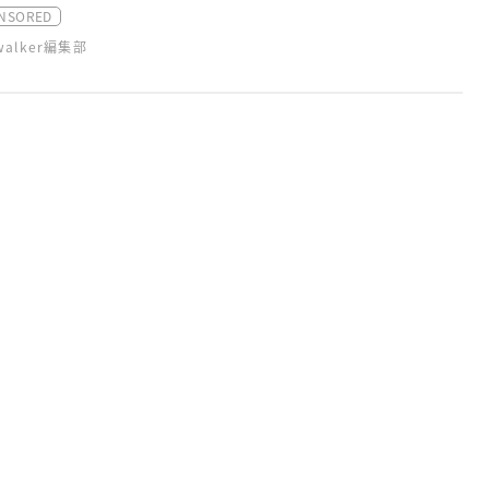
NSORED
swalker編集部