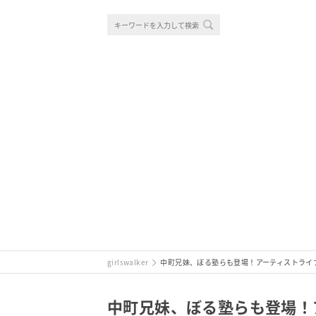
girlswalker
中町兄妹、ぼる塾らも登場！アーティストライブやトー
中町兄妹、ぼる塾らも登場！