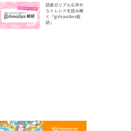
読者のリアルな声か
らトレンドを読み解
く『girlswalker総
研』