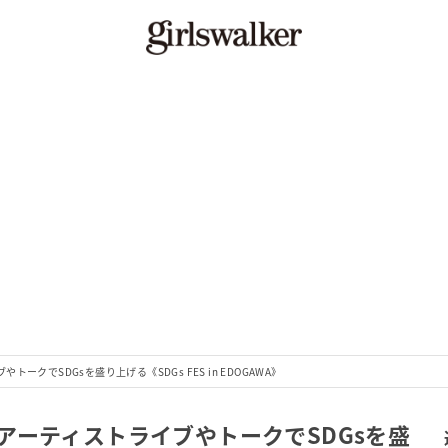
クでSDGsを盛り上げる《SDGs FES in EDOGAWA》
アーティストライブやトークでSDGsを盛