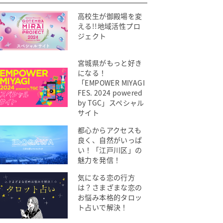
高校生が御殿場を変
える!!地域活性プロ
ジェクト
宮城県がもっと好き
になる！
「EMPOWER MIYAGI
FES. 2024 powered
by TGC」スペシャル
サイト
都心からアクセスも
良く、自然がいっぱ
い！「江戸川区」の
魅力を発信！
気になる恋の行方
は？さまざまな恋の
お悩み本格的タロッ
ト占いで解決！