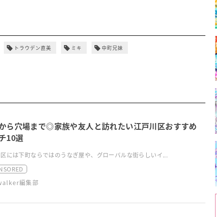
トラウデン直美
ミキ
中町兄妹
から穴場まで◎家族や友人と訪れたい江戸川区おすすめ
チ10選
区には下町ならではのうなぎ屋や、グローバルな街らしいイ...
NSORED
swalker編集部