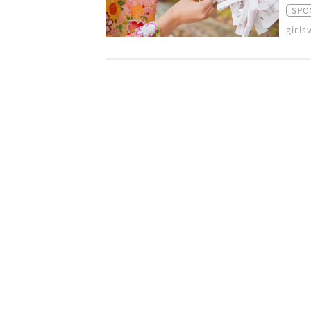
SPO
girl