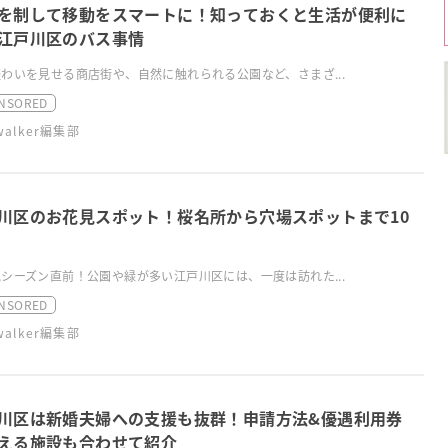
を制して移動をスマートに！知っておくと生活が便利に
江戸川区のバス事情
わいを見せる商店街や、自然に触れられる公園など、さまざ...
NSORED
swalker編集部
川区のお花見スポット！桜名所から穴場スポットまで10
シーズン直前！公園や緑が多い江戸川区には、一度は訪れた...
NSORED
swalker編集部
川区は新婚夫婦への支援も抜群！申請方法&優遇利用券
える施設も合わせて紹介