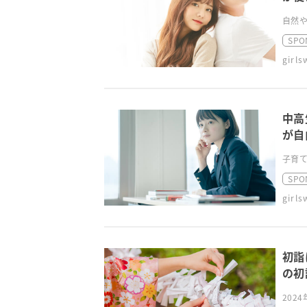
自然や
SPO
girl
中高
が自
子育て
SPO
girl
初詣
の初
202